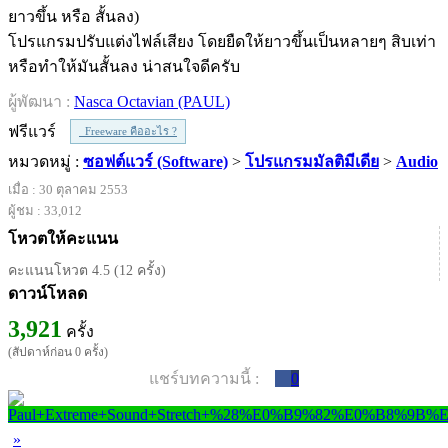
โปรแกรมปรับแต่งไฟล์เสียง โดยยืดให้ยาวขึ้นเป็นหลายๆ สิบเท่า
หรือทำให้มันสั้นลง น่าสนใจดีครับ
ผู้พัฒนา :
Nasca Octavian (PAUL)
ฟรีแวร์
Freeware คืออะไร ?
หมวดหมู่ :
ซอฟต์แวร์ (Software)
>
โปรแกรมมัลติมีเดีย
>
Audio
เมื่อ : 30 ตุลาคม 2553
ผู้ชม : 33,012
โหวตให้คะแนน
คะแนนโหวต 4.5 (12 ครั้ง)
ดาวน์โหลด
3,921
ครั้ง
(สัปดาห์ก่อน 0 ครั้ง)
แชร์บทความนี้ :
0
»