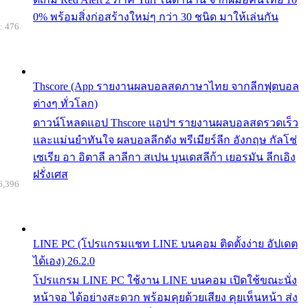
0% พร้อมสิ่งก่อสร้างใหม่ๆ กว่า 30 ชนิด มาให้เล่นกัน
: 476
Thscore (App รายงานผลบอลสดภาษาไทย จากลีกฟุตบอล
ต่างๆ ทั่วโลก)
ดาวน์โหลดแอป Thscore แอปฯ รายงานผลบอลสดรวดเร็ว
และแม่นยำทันใจ ผลบอลลีกดัง พรีเมียร์ลีก อังกฤษ กัลโช่
เซเรีย อา อิตาลี ลาลีกา สเปน บุนเดสลีก้า เยอรมัน ลีกเอิง
ฝรั่งเศส
6,396
LINE PC (โปรแกรมแชท LINE บนคอม ติดตั้งง่าย อัปเดต
ได้เอง) 26.2.0
โปรแกรม LINE PC ใช้งาน LINE บนคอม เปิดใช้ขณะนั่ง
หน้าจอ ได้อย่างสะดวก พร้อมคุยด้วยเสียง คุยเห็นหน้า ส่ง