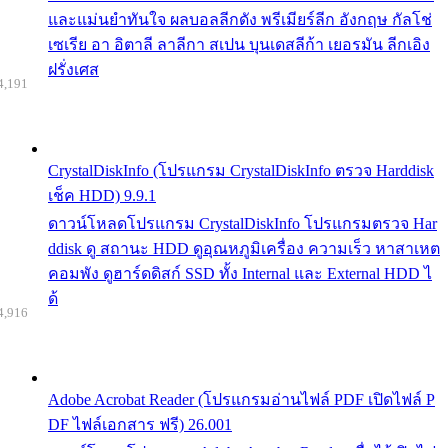
และแม่นยำทันใจ ผลบอลลีกดัง พรีเมียร์ลีก อังกฤษ กัลโช่
เซเรีย อา อิตาลี ลาลีกา สเปน บุนเดสลีก้า เยอรมัน ลีกเอิง
ฝรั่งเศส
4,191
CrystalDiskInfo (โปรแกรม CrystalDiskInfo ตรวจ Harddisk
เช็ค HDD) 9.9.1
ดาวน์โหลดโปรแกรม CrystalDiskInfo โปรแกรมตรวจ Har
ddisk ดู สถานะ HDD ดูอุณหภูมิเครื่อง ความเร็ว หาสาเหต
คอมพัง ดูฮาร์ดดิสก์ SSD ทั้ง Internal และ External HDD ไ
ด้
4,916
Adobe Acrobat Reader (โปรแกรมอ่านไฟล์ PDF เปิดไฟล์ P
DF ไฟล์เอกสาร ฟรี) 26.001