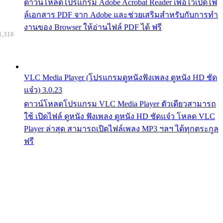
ดาวน์โหลดโปรแกรม Adobe Acrobat Reader เพื่อไว้เปิดไฟ
ล์เอกสาร PDF จาก Adobe และช่วยเสริมสำหรับกับการทำ
งานของ Browser ให้อ่านไฟล์ PDF ได้ ฟรี
1,318
VLC Media Player (โปรแกรมดูหนังฟังเพลง ดูหนัง HD ชัด
แจ๋ว) 3.0.23
ดาวน์โหลดโปรแกรม VLC Media Player ตัวเดียวสามารถ
ใช้ เปิดไฟล์ ดูหนัง ฟังเพลง ดูหนัง HD ชัดแจ๋ว โหลด VLC
Player ล่าสุด สามารถเปิดไฟล์เพลง MP3 ฯลฯ ได้ทุกตระกูล
ฟรี