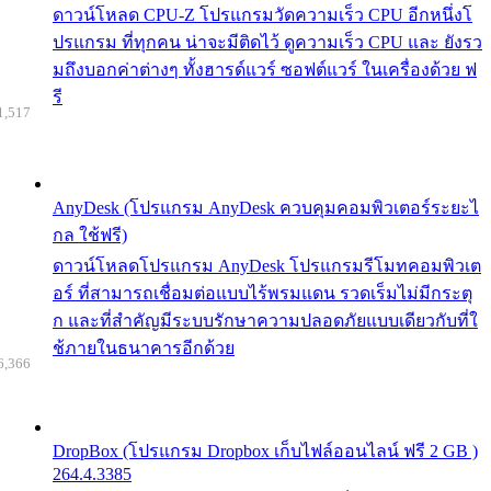
ดาวน์โหลด CPU-Z โปรแกรมวัดความเร็ว CPU อีกหนึ่งโ
ปรแกรม ที่ทุกคน น่าจะมีติดไว้ ดูความเร็ว CPU และ ยังรว
มถึงบอกค่าต่างๆ ทั้งฮารด์แวร์ ซอฟต์แวร์ ในเครื่องด้วย ฟ
รี
1,517
AnyDesk (โปรแกรม AnyDesk ควบคุมคอมพิวเตอร์ระยะไ
กล ใช้ฟรี)
ดาวน์โหลดโปรแกรม AnyDesk โปรแกรมรีโมทคอมพิวเต
อร์ ที่สามารถเชื่อมต่อแบบไร้พรมแดน รวดเร็มไม่มีกระตุ
ก และที่สำคัญมีระบบรักษาความปลอดภัยแบบเดียวกับที่ใ
ช้ภายในธนาคารอีกด้วย
6,366
DropBox (โปรแกรม Dropbox เก็บไฟล์ออนไลน์ ฟรี 2 GB )
264.4.3385