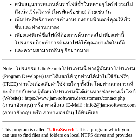
สนับสนุนการสแกนค้นหาไฟล์ซ้ำในหลายๆ ไดร์ฟ รวมไป
ถึงเน็ตเวิร์คไดรฟ์ (ไดรฟ์เครือข่าย) ด้วยเช่นกัน
เพิ่มประสิทธิภาพการทำงานของคอมพิวเตอร์คุณให้เร็ว
ขึ้น และทำงานเบาลง
เพียงแค่พิมพ์ชื่อไฟล์ที่ต้องการค้นหาลงไป เพียงเท่านี้
โปรแกรมก็จะทำการค้นหาไฟล์ให้คุณอย่างอัตโนมัติ
และความสามารถอื่นๆ อีกมากมาย
Note : โปรแกรม UltraSearch โปรแกรมนี้ ทางผู้พัฒนา โปรแกรม
(Program Developer) เขาได้แจกให้ ทุกท่านได้นำไปใช้กันฟรีๆ
(FREE) ท่านไม่ต้องเสียค่าใช้จ่ายใดๆ ทั้งสิ้น โดยท่านสามารถที่
จะ ติดต่อกับทาง ผู้พัฒนาโปรแกรมนี้ได้ผ่านทางช่องทางเว็บไซต์
(Website) : https://www.jam-software.de/customers/contact.php
(ภาษาอังกฤษ) หรือ ทางอีเมล (E-Mail) : info2@jam-software.com
(ภาษาอังกฤษ หรือ ภาษาเยอรมัน) ได้ทันทีเลย
This program is called "
UltraSearch
". It is a program which you
can use to find files and folders on local NTFS drives and provides