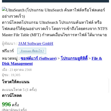
ดาวน์โหลดโปรแกรม UltraSearch โปรแกรมค้นหาไฟล์ หรือ
โฟลเดอร์ให้คุณอย่างรวดเร็ว โดยการเข้าถึงโดยตรงจาก NTFS
Master File Table (MFT) กำหนดเงื่อนไขการหาไฟล์ ได้มากมาย
ผู้พัฒนา :
JAM Software GmbH
ฟรีแวร์
Freeware คืออะไร ?
หมวดหมู่ :
ซอฟต์แวร์ (Software)
>
โปรแกรมยูทิลิตี้
>
File &
Disk Management
เมื่อ : 23 ตุลาคม 2568
ผู้ชม : 19,305
โหวตให้คะแนน
คะแนนโหวต 5 (1 ครั้ง)
ดาวน์โหลด
996
ครั้ง
(สัปดาห์ก่อน 0 ครั้ง)