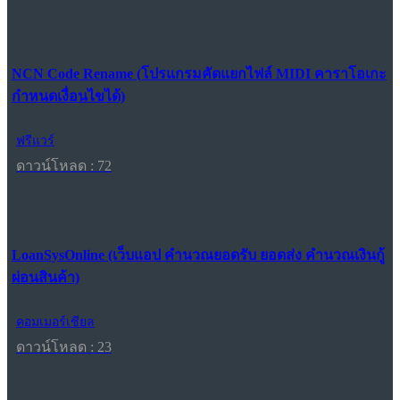
NCN Code Rename (โปรแกรมคัดแยกไฟล์ MIDI คาราโอเกะ
กำหนดเงื่อนไขได้)
ฟรีแวร์
ดาวน์โหลด : 72
LoanSysOnline (เว็บแอป คำนวณยอดรับ ยอดส่ง คำนวณเงินกู้
ผ่อนสินค้า)
คอมเมอร์เชียล
ดาวน์โหลด : 23