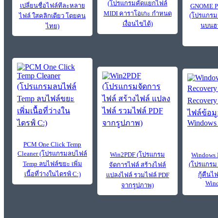
(โปรแกรมคัดแยกไฟล์
เปลี่ยนชื่อไฟล์ทีละหลาย
GNOME Par
MIDI คาราโอเกะ กำหนด
(โปรแกรมจ
ไฟล์ ใสคลิกเดียว โดยคน
เงื่อนไขได้)
นบนฮา
ไทย)
PCM One Click Temp
Cleaner (โปรแกรมลบไฟล์
Win2PDF (โปรแกรม
Windows 
Temp ลบไฟล์ขยะ เพิ่ม
(โปรแกรม 
จัดการไฟล์ สร้างไฟล์
เนื้อที่ว่างในไดรฟ์ C:)
กู้คืนไ
แปลงไฟล์ รวมไฟล์ PDF
Wind
จากรูปภาพ)