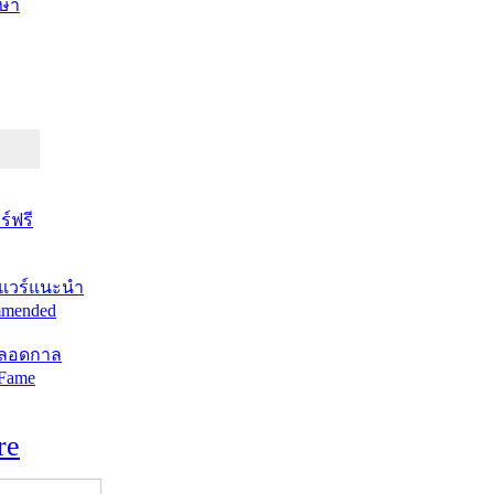
ษา
์ฟรี
แวร์แนะนำ
mended
ตลอดกาล
 Fame
re