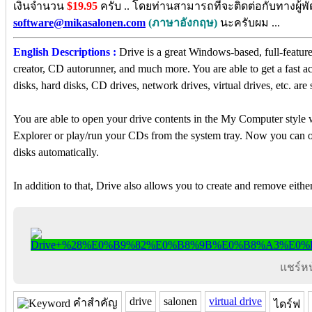
เงินจำนวน
$19.95
ครับ .. โดยท่านสามารถที่จะติดต่อกับทางผู้
software@mikasalonen.com
(ภาษาอังกฤษ)
นะครับผม ...
English Descriptions :
Drive is a great Windows-based, full-feature
creator, CD autorunner, and much more. You are able to get a fast ac
disks, hard disks, CD drives, network drives, virtual drives, etc. are
You are able to open your drive contents in the My Computer styl
Explorer or play/run your CDs from the system tray. Now you can o
disks automatically.
In addition to that, Drive also allows you to create and remove eithe
แชร์หน้
drive
salonen
virtual drive
คำสำคัญ
ไดร์ฟ