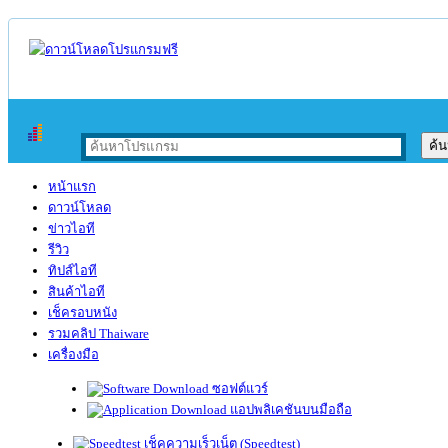
หน้าแรก
ดาวน์โหลด
ข่าวไอที
รีวิว
ทิปส์ไอที
สินค้าไอที
เช็ครอบหนัง
รวมคลิป Thaiware
เครื่องมือ
ซอฟต์แวร์
แอปพลิเคชันบนมือถือ
เช็คความเร็วเน็ต (Speedtest)