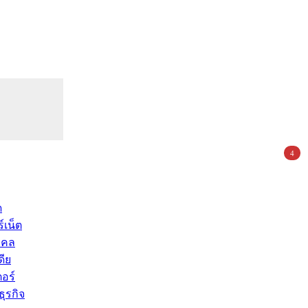
4
ด
์เน็ต
คคล
ดีย
อร์
ุรกิจ