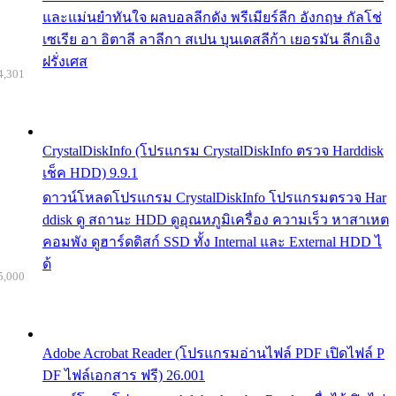
และแม่นยำทันใจ ผลบอลลีกดัง พรีเมียร์ลีก อังกฤษ กัลโช่
เซเรีย อา อิตาลี ลาลีกา สเปน บุนเดสลีก้า เยอรมัน ลีกเอิง
ฝรั่งเศส
4,301
CrystalDiskInfo (โปรแกรม CrystalDiskInfo ตรวจ Harddisk
เช็ค HDD) 9.9.1
ดาวน์โหลดโปรแกรม CrystalDiskInfo โปรแกรมตรวจ Har
ddisk ดู สถานะ HDD ดูอุณหภูมิเครื่อง ความเร็ว หาสาเหต
คอมพัง ดูฮาร์ดดิสก์ SSD ทั้ง Internal และ External HDD ไ
ด้
5,000
Adobe Acrobat Reader (โปรแกรมอ่านไฟล์ PDF เปิดไฟล์ P
DF ไฟล์เอกสาร ฟรี) 26.001