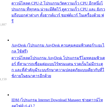
ดาวน์โหลด CPU-Z โปรแกรมวัดความเร็ว CPU อีกหนึ่งโ
ปรแกรม ที่ทุกคน น่าจะมีติดไว้ ดูความเร็ว CPU และ ยังรว
มถึงบอกค่าต่างๆ ทั้งฮารด์แวร์ ซอฟต์แวร์ ในเครื่องด้วย ฟ
รี
1,887
AnyDesk (โปรแกรม AnyDesk ควบคุมคอมพิวเตอร์ระยะไ
กล ใช้ฟรี)
ดาวน์โหลดโปรแกรม AnyDesk โปรแกรมรีโมทคอมพิวเต
อร์ ที่สามารถเชื่อมต่อแบบไร้พรมแดน รวดเร็มไม่มีกระตุ
ก และที่สำคัญมีระบบรักษาความปลอดภัยแบบเดียวกับที่ใ
ช้ภายในธนาคารอีกด้วย
4,159
IDM (โปรแกรม Internet Download Manager ช่วยดาวน์โห
ลดไฟล์) 6.43.7