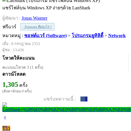
แชร์ไฟล์บน Windows XP ง่ายๆด้วย LanShark
ผู้พัฒนา :
Jonas Wagner
ฟรีแวร์
Freeware คืออะไร ?
หมวดหมู่ :
ซอฟต์แวร์ (Software)
>
โปรแกรมยูทิลิตี้
>
Network
เมื่อ : 8 กรกฎาคม 2553
ผู้ชม : 13,436
โหวตให้คะแนน
คะแนนโหวต 3 (1 ครั้ง)
ดาวน์โหลด
1,305
ครั้ง
(สัปดาห์ก่อน 0 ครั้ง)
แชร์บทความนี้ :
0
»
รีวิว