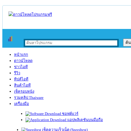
หน้าแรก
ดาวน์โหลด
ข่าวไอที
รีวิว
ทิปส์ไอที
สินค้าไอที
เช็ครอบหนัง
รวมคลิป Thaiware
เครื่องมือ
ซอฟต์แวร์
แอปพลิเคชันบนมือถือ
เช็คความเร็วเน็ต (Speedtest)