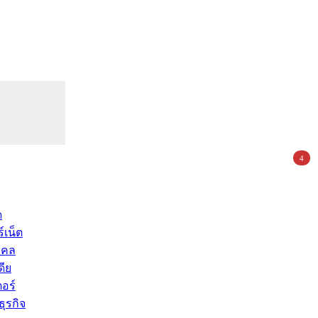
4
ด
์เน็ต
คคล
ดีย
อร์
ุรกิจ