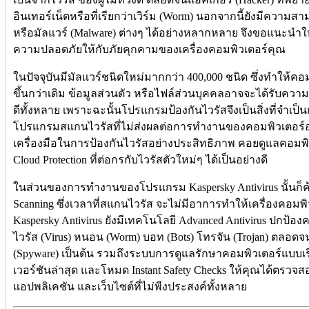
อินเทอร์เน็ตหรือที่เรียกว่าเวิร์ม (Worm) นอกจากนี้ยังมีความส
หรือมัลแวร์ (Malware) ต่างๆ ได้อย่างหลากหลาย จึงขอแนะนำใ
ความปลอดภัยให้กับภัยคุกคามของเครื่องคอมพิวเตอร์คุณ
ในปัจจุบันมีมัลแวร์ชนิดใหม่มากกว่า 400,000 ชนิด ซึ่งทำให้ค
ขึ้นกว่าเดิม ข้อมูลส่วนตัว หรือไฟล์ส่วนบุคคลอาจจะได้รับความเ
ดีทั้งหลาย เพราะฉะนั้นโปรแกรมป้องกันไวรัสจึงเป็นสิ่งที่จำเ
โปรแกรมสแกนไวรัสที่ไม่ส่งผลต่อการทำงานของคอมพิวเตอร์
เครื่องมือในการป้องกันไวรัสอย่างประสิทธิภาพ คอยดูแลคอม
Cloud Protection ที่ต่อกรกับไวรัสตัวใหม่ๆ ได้เป็นอย่างดี
ในส่วนของการทำงานของโปรแกรม Kaspersky Antivirus นั้นก็ค้นห
Scanning ซึ่งเวลาที่สแกนไวรัส จะไม่มีอาการทำให้เครื่องคอ
Kaspersky Antivirus ยังมีเทคโนโลยี Advanced Antivirus ปกป้อ
ไวรัส (Virus) หนอน (Worm) บอท (Bots) โทรจัน (Trojan) ตลอดจน
(Spyware) เป็นต้น รวมถึงระบบการดูแลรักษาคอมพิวเตอร์แบบเรี
เวอร์ชันล่าสุด และโหมด Instant Safety Checks ให้คุณได้ตรวจ
แอปพลิเคชัน และเว็บไซต์ที่ไม่พีงประสงค์ทั้งหลาย