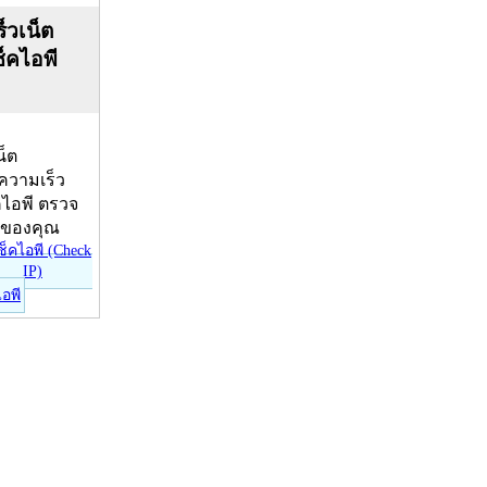
็วเน็ต
ช็คไอพี
น็ต
บความเร็ว
คไอพี ตรวจ
ีของคุณ
ไอพี