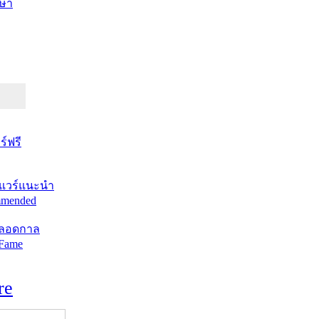
ษา
์ฟรี
แวร์แนะนำ
mended
ตลอดกาล
 Fame
re