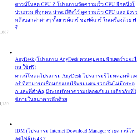
ดาวน์โหลด CPU-Z โปรแกรมวัดความเร็ว CPU อีกหนึ่งโ
ปรแกรม ที่ทุกคน น่าจะมีติดไว้ ดูความเร็ว CPU และ ยังรว
มถึงบอกค่าต่างๆ ทั้งฮารด์แวร์ ซอฟต์แวร์ ในเครื่องด้วย ฟ
รี
1,887
AnyDesk (โปรแกรม AnyDesk ควบคุมคอมพิวเตอร์ระยะไ
กล ใช้ฟรี)
ดาวน์โหลดโปรแกรม AnyDesk โปรแกรมรีโมทคอมพิวเต
อร์ ที่สามารถเชื่อมต่อแบบไร้พรมแดน รวดเร็มไม่มีกระตุ
ก และที่สำคัญมีระบบรักษาความปลอดภัยแบบเดียวกับที่ใ
ช้ภายในธนาคารอีกด้วย
4,159
IDM (โปรแกรม Internet Download Manager ช่วยดาวน์โห
ลดไฟล์) 6.43.7