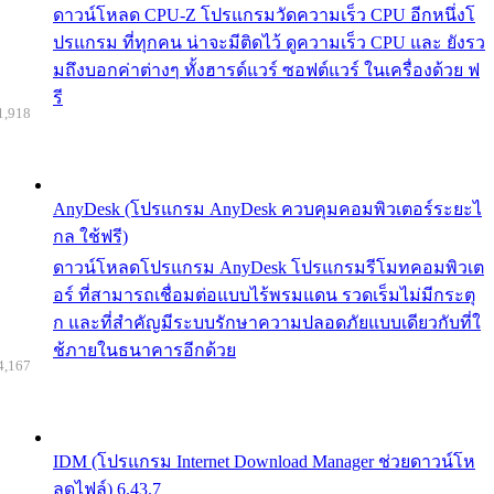
ดาวน์โหลด CPU-Z โปรแกรมวัดความเร็ว CPU อีกหนึ่งโ
ปรแกรม ที่ทุกคน น่าจะมีติดไว้ ดูความเร็ว CPU และ ยังรว
มถึงบอกค่าต่างๆ ทั้งฮารด์แวร์ ซอฟต์แวร์ ในเครื่องด้วย ฟ
รี
1,918
AnyDesk (โปรแกรม AnyDesk ควบคุมคอมพิวเตอร์ระยะไ
กล ใช้ฟรี)
ดาวน์โหลดโปรแกรม AnyDesk โปรแกรมรีโมทคอมพิวเต
อร์ ที่สามารถเชื่อมต่อแบบไร้พรมแดน รวดเร็มไม่มีกระตุ
ก และที่สำคัญมีระบบรักษาความปลอดภัยแบบเดียวกับที่ใ
ช้ภายในธนาคารอีกด้วย
4,167
IDM (โปรแกรม Internet Download Manager ช่วยดาวน์โห
ลดไฟล์) 6.43.7