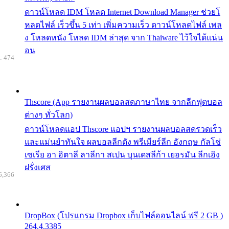
ดาวน์โหลด IDM โหลด Internet Download Manager ช่วยโ
หลดไฟล์ เร็วขึ้น 5 เท่า เพิ่มความเร็ว ดาวน์โหลดไฟล์ เพล
ง โหลดหนัง โหลด IDM ล่าสุด จาก Thaiware ไว้ใจได้แน่น
อน
: 474
Thscore (App รายงานผลบอลสดภาษาไทย จากลีกฟุตบอล
ต่างๆ ทั่วโลก)
ดาวน์โหลดแอป Thscore แอปฯ รายงานผลบอลสดรวดเร็ว
และแม่นยำทันใจ ผลบอลลีกดัง พรีเมียร์ลีก อังกฤษ กัลโช่
เซเรีย อา อิตาลี ลาลีกา สเปน บุนเดสลีก้า เยอรมัน ลีกเอิง
ฝรั่งเศส
6,366
DropBox (โปรแกรม Dropbox เก็บไฟล์ออนไลน์ ฟรี 2 GB )
264.4.3385