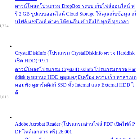
ดาวน์โหลดโปรแกรม DropBox ระบบ เก็บไฟล์ออนไลน์ ฟ
รี 2 GB รูปแบบออนไลน์ Cloud Storage ให้คุณเก็บข้อมูล เก็
บไฟล์ แชร์ไฟล์ ต่างๆ ให้คนอื่น เข้าถึงได้ ทุกที่ ทุกเวลา
4,324
CrystalDiskInfo (โปรแกรม CrystalDiskInfo ตรวจ Harddisk
เช็ค HDD) 9.9.1
ดาวน์โหลดโปรแกรม CrystalDiskInfo โปรแกรมตรวจ Har
ddisk ดู สถานะ HDD ดูอุณหภูมิเครื่อง ความเร็ว หาสาเหต
คอมพัง ดูฮาร์ดดิสก์ SSD ทั้ง Internal และ External HDD ไ
ด้
5,013
Adobe Acrobat Reader (โปรแกรมอ่านไฟล์ PDF เปิดไฟล์ P
DF ไฟล์เอกสาร ฟรี) 26.001