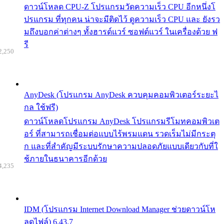
ดาวน์โหลด CPU-Z โปรแกรมวัดความเร็ว CPU อีกหนึ่งโ
ปรแกรม ที่ทุกคน น่าจะมีติดไว้ ดูความเร็ว CPU และ ยังรว
มถึงบอกค่าต่างๆ ทั้งฮารด์แวร์ ซอฟต์แวร์ ในเครื่องด้วย ฟ
รี
2,250
AnyDesk (โปรแกรม AnyDesk ควบคุมคอมพิวเตอร์ระยะไ
กล ใช้ฟรี)
ดาวน์โหลดโปรแกรม AnyDesk โปรแกรมรีโมทคอมพิวเต
อร์ ที่สามารถเชื่อมต่อแบบไร้พรมแดน รวดเร็มไม่มีกระตุ
ก และที่สำคัญมีระบบรักษาความปลอดภัยแบบเดียวกับที่ใ
ช้ภายในธนาคารอีกด้วย
4,235
IDM (โปรแกรม Internet Download Manager ช่วยดาวน์โห
ลดไฟล์) 6.43.7