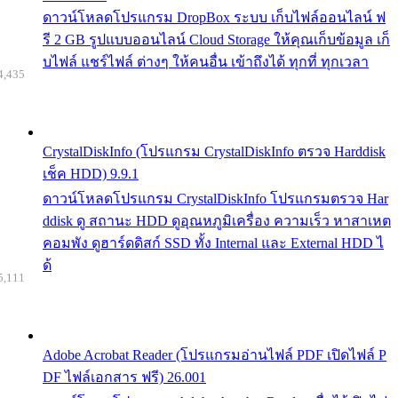
ดาวน์โหลดโปรแกรม DropBox ระบบ เก็บไฟล์ออนไลน์ ฟ
รี 2 GB รูปแบบออนไลน์ Cloud Storage ให้คุณเก็บข้อมูล เก็
บไฟล์ แชร์ไฟล์ ต่างๆ ให้คนอื่น เข้าถึงได้ ทุกที่ ทุกเวลา
4,435
CrystalDiskInfo (โปรแกรม CrystalDiskInfo ตรวจ Harddisk
เช็ค HDD) 9.9.1
ดาวน์โหลดโปรแกรม CrystalDiskInfo โปรแกรมตรวจ Har
ddisk ดู สถานะ HDD ดูอุณหภูมิเครื่อง ความเร็ว หาสาเหต
คอมพัง ดูฮาร์ดดิสก์ SSD ทั้ง Internal และ External HDD ไ
ด้
5,111
Adobe Acrobat Reader (โปรแกรมอ่านไฟล์ PDF เปิดไฟล์ P
DF ไฟล์เอกสาร ฟรี) 26.001