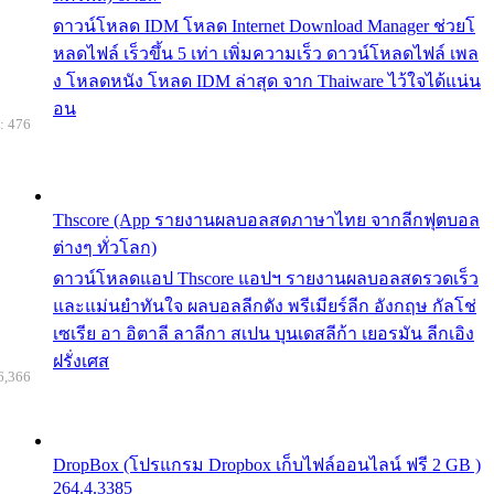
ดาวน์โหลด IDM โหลด Internet Download Manager ช่วยโ
หลดไฟล์ เร็วขึ้น 5 เท่า เพิ่มความเร็ว ดาวน์โหลดไฟล์ เพล
ง โหลดหนัง โหลด IDM ล่าสุด จาก Thaiware ไว้ใจได้แน่น
อน
: 476
Thscore (App รายงานผลบอลสดภาษาไทย จากลีกฟุตบอล
ต่างๆ ทั่วโลก)
ดาวน์โหลดแอป Thscore แอปฯ รายงานผลบอลสดรวดเร็ว
และแม่นยำทันใจ ผลบอลลีกดัง พรีเมียร์ลีก อังกฤษ กัลโช่
เซเรีย อา อิตาลี ลาลีกา สเปน บุนเดสลีก้า เยอรมัน ลีกเอิง
ฝรั่งเศส
6,366
DropBox (โปรแกรม Dropbox เก็บไฟล์ออนไลน์ ฟรี 2 GB )
264.4.3385