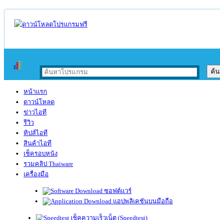
หน้าแรก
ดาวน์โหลด
ข่าวไอที
รีวิว
ทิปส์ไอที
สินค้าไอที
เช็ครอบหนัง
รวมคลิป Thaiware
เครื่องมือ
ซอฟต์แวร์
แอปพลิเคชันบนมือถือ
เช็คความเร็วเน็ต (Speedtest)