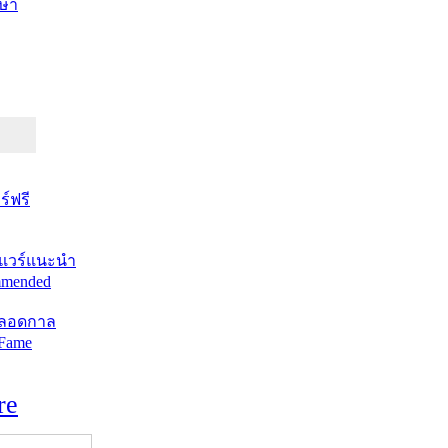
ษา
์ฟรี
แวร์แนะนำ
mended
ตลอดกาล
 Fame
re