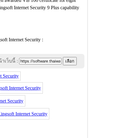
en awarded VB 100 certificate for eight
ngsoft Internet Security 9 Plus capability
าเว็บนี้ :
t Security
ft Internet Security
et Security
soft Internet Security