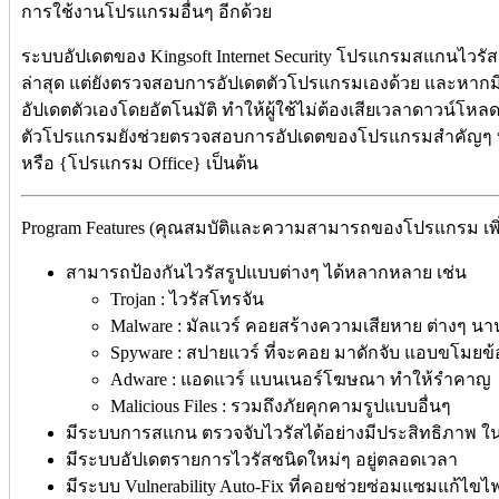
การใช้งานโปรแกรมอื่นๆ อีกด้วย
ระบบอัปเดตของ Kingsoft Internet Security โปรแกรมสแกนไวรั
ล่าสุด แต่ยังตรวจสอบการอัปเดตตัวโปรแกรมเองด้วย และหากม
อัปเดตตัวเองโดยอัตโนมัติ ทำให้ผู้ใช้ไม่ต้องเสียเวลาดาวน์โหลดแ
ตัวโปรแกรมยังช่วยตรวจสอบการอัปเดตของโปรแกรมสำคัญๆ บนเค
หรือ {โปรแกรม Office} เป็นต้น
Program Features (คุณสมบัติและความสามารถของโปรแกรม เพิ่
สามารถป้องกันไวรัสรูปแบบต่างๆ ได้หลากหลาย เช่น
Trojan : ไวรัสโทรจัน
Malware : มัลแวร์ คอยสร้างความเสียหาย ต่างๆ นาน
Spyware : สปายแวร์ ที่จะคอย มาดักจับ แอบขโมยข
Adware : แอดแวร์ แบนเนอร์โฆษณา ทำให้รำคาญ
Malicious Files : รวมถึงภัยคุกคามรูปแบบอื่นๆ
มีระบบการสแกน ตรวจจับไวรัสได้อย่างมีประสิทธิภาพ ใน
มีระบบอัปเดตรายการไวรัสชนิดใหม่ๆ อยู่ตลอดเวลา
มีระบบ Vulnerability Auto-Fix ที่คอยช่วยซ่อมแซมแก้ไขไ