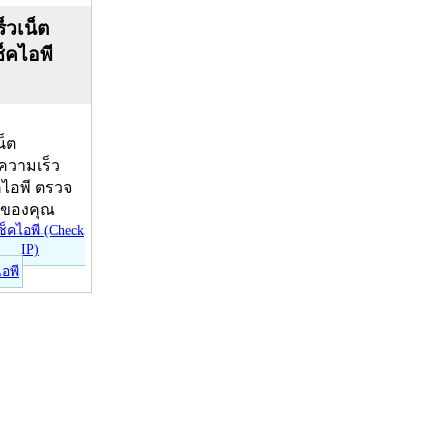
็วเน็ต
ช็คไอพี
น็ต
บความเร็ว
คไอพี ตรวจ
ีของคุณ
ไอพี