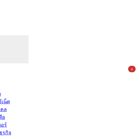
4
ด
์เน็ต
คคล
ดีย
อร์
ุรกิจ