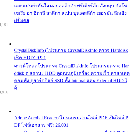
และแม่นยำทันใจ ผลบอลลีกดัง พรีเมียร์ลีก อังกฤษ กัลโช่
เซเรีย อา อิตาลี ลาลีกา สเปน บุนเดสลีก้า เยอรมัน ลีกเอิง
ฝรั่งเศส
4,191
CrystalDiskInfo (โปรแกรม CrystalDiskInfo ตรวจ Harddisk
เช็ค HDD) 9.9.1
ดาวน์โหลดโปรแกรม CrystalDiskInfo โปรแกรมตรวจ Har
ddisk ดู สถานะ HDD ดูอุณหภูมิเครื่อง ความเร็ว หาสาเหต
คอมพัง ดูฮาร์ดดิสก์ SSD ทั้ง Internal และ External HDD ไ
ด้
4,916
Adobe Acrobat Reader (โปรแกรมอ่านไฟล์ PDF เปิดไฟล์ P
DF ไฟล์เอกสาร ฟรี) 26.001