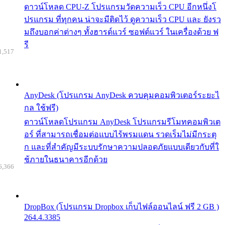
ดาวน์โหลด CPU-Z โปรแกรมวัดความเร็ว CPU อีกหนึ่งโ
ปรแกรม ที่ทุกคน น่าจะมีติดไว้ ดูความเร็ว CPU และ ยังรว
มถึงบอกค่าต่างๆ ทั้งฮารด์แวร์ ซอฟต์แวร์ ในเครื่องด้วย ฟ
รี
1,517
AnyDesk (โปรแกรม AnyDesk ควบคุมคอมพิวเตอร์ระยะไ
กล ใช้ฟรี)
ดาวน์โหลดโปรแกรม AnyDesk โปรแกรมรีโมทคอมพิวเต
อร์ ที่สามารถเชื่อมต่อแบบไร้พรมแดน รวดเร็มไม่มีกระตุ
ก และที่สำคัญมีระบบรักษาความปลอดภัยแบบเดียวกับที่ใ
ช้ภายในธนาคารอีกด้วย
6,366
DropBox (โปรแกรม Dropbox เก็บไฟล์ออนไลน์ ฟรี 2 GB )
264.4.3385