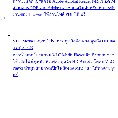
ดาวน์โหลดโปรแกรม Adobe Acrobat Reader เพื่อไว้เปิดไฟ
ล์เอกสาร PDF จาก Adobe และช่วยเสริมสำหรับกับการทำ
งานของ Browser ให้อ่านไฟล์ PDF ได้ ฟรี
1,318
VLC Media Player (โปรแกรมดูหนังฟังเพลง ดูหนัง HD ชัด
แจ๋ว) 3.0.23
ดาวน์โหลดโปรแกรม VLC Media Player ตัวเดียวสามารถ
ใช้ เปิดไฟล์ ดูหนัง ฟังเพลง ดูหนัง HD ชัดแจ๋ว โหลด VLC
Player ล่าสุด สามารถเปิดไฟล์เพลง MP3 ฯลฯ ได้ทุกตระกูล
ฟรี