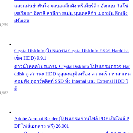
และแม่นยำทันใจ ผลบอลลีกดัง พรีเมียร์ลีก อังกฤษ กัลโช่
เซเรีย อา อิตาลี ลาลีกา สเปน บุนเดสลีก้า เยอรมัน ลีกเอิง
ฝรั่งเศส
4,259
CrystalDiskInfo (โปรแกรม CrystalDiskInfo ตรวจ Harddisk
เช็ค HDD) 9.9.1
ดาวน์โหลดโปรแกรม CrystalDiskInfo โปรแกรมตรวจ Har
ddisk ดู สถานะ HDD ดูอุณหภูมิเครื่อง ความเร็ว หาสาเหต
คอมพัง ดูฮาร์ดดิสก์ SSD ทั้ง Internal และ External HDD ไ
ด้
4,982
Adobe Acrobat Reader (โปรแกรมอ่านไฟล์ PDF เปิดไฟล์ P
DF ไฟล์เอกสาร ฟรี) 26.001