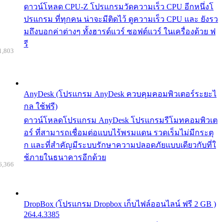
ดาวน์โหลด CPU-Z โปรแกรมวัดความเร็ว CPU อีกหนึ่งโ
ปรแกรม ที่ทุกคน น่าจะมีติดไว้ ดูความเร็ว CPU และ ยังรว
มถึงบอกค่าต่างๆ ทั้งฮารด์แวร์ ซอฟต์แวร์ ในเครื่องด้วย ฟ
รี
1,803
AnyDesk (โปรแกรม AnyDesk ควบคุมคอมพิวเตอร์ระยะไ
กล ใช้ฟรี)
ดาวน์โหลดโปรแกรม AnyDesk โปรแกรมรีโมทคอมพิวเต
อร์ ที่สามารถเชื่อมต่อแบบไร้พรมแดน รวดเร็มไม่มีกระตุ
ก และที่สำคัญมีระบบรักษาความปลอดภัยแบบเดียวกับที่ใ
ช้ภายในธนาคารอีกด้วย
6,366
DropBox (โปรแกรม Dropbox เก็บไฟล์ออนไลน์ ฟรี 2 GB )
264.4.3385