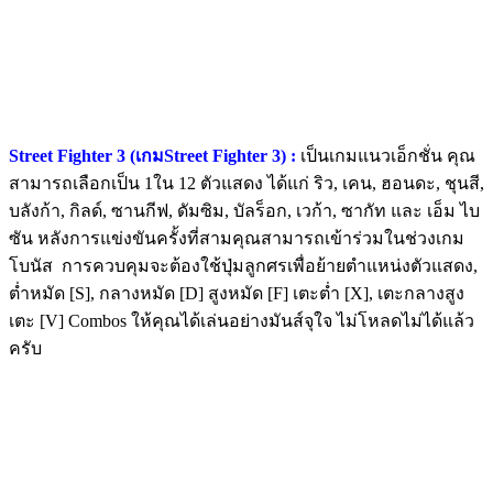
Street Fighter 3 (เกมStreet Fighter 3) :
เป็นเกมแนวเอ็กชั่น คุณ
สามารถเลือกเป็น 1ใน 12 ตัวแสดง ได้แก่ ริว, เคน, ฮอนดะ, ชุนสี,
บลังก้า, กิลด์, ซานกีฟ, ดัมซิม, บัลร็อก, เวก้า, ซากัท และ เอ็ม ไบ
ซัน หลังการแข่งขันครั้งที่สามคุณสามารถเข้าร่วมในช่วงเกม
โบนัส การควบคุมจะต้องใช้ปุ่มลูกศรเพื่อย้ายตำแหน่งตัวแสดง,
ต่ำหมัด [S], กลางหมัด [D] สูงหมัด [F] เตะต่ำ [X], เตะกลางสูง
เตะ [V] Combos ให้คุณได้เล่นอย่างมันส์จุใจ ไม่โหลดไม่ได้แล้ว
ครับ