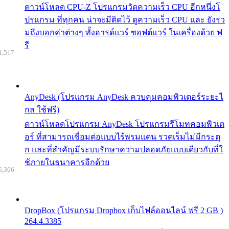
ดาวน์โหลด CPU-Z โปรแกรมวัดความเร็ว CPU อีกหนึ่งโ
ปรแกรม ที่ทุกคน น่าจะมีติดไว้ ดูความเร็ว CPU และ ยังรว
มถึงบอกค่าต่างๆ ทั้งฮารด์แวร์ ซอฟต์แวร์ ในเครื่องด้วย ฟ
รี
1,517
AnyDesk (โปรแกรม AnyDesk ควบคุมคอมพิวเตอร์ระยะไ
กล ใช้ฟรี)
ดาวน์โหลดโปรแกรม AnyDesk โปรแกรมรีโมทคอมพิวเต
อร์ ที่สามารถเชื่อมต่อแบบไร้พรมแดน รวดเร็มไม่มีกระตุ
ก และที่สำคัญมีระบบรักษาความปลอดภัยแบบเดียวกับที่ใ
ช้ภายในธนาคารอีกด้วย
6,366
DropBox (โปรแกรม Dropbox เก็บไฟล์ออนไลน์ ฟรี 2 GB )
264.4.3385