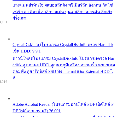
และแม่นยำทันใจ ผลบอลลีกดัง พรีเมียร์ลีก อังกฤษ กัลโช่
เซเรีย อา อิตาลี ลาลีกา สเปน บุนเดสลีก้า เยอรมัน ลีกเอิง
ฝรั่งเศส
4,191
CrystalDiskInfo (โปรแกรม CrystalDiskInfo ตรวจ Harddisk
เช็ค HDD) 9.9.1
ดาวน์โหลดโปรแกรม CrystalDiskInfo โปรแกรมตรวจ Har
ddisk ดู สถานะ HDD ดูอุณหภูมิเครื่อง ความเร็ว หาสาเหต
คอมพัง ดูฮาร์ดดิสก์ SSD ทั้ง Internal และ External HDD ไ
ด้
4,916
Adobe Acrobat Reader (โปรแกรมอ่านไฟล์ PDF เปิดไฟล์ P
DF ไฟล์เอกสาร ฟรี) 26.001