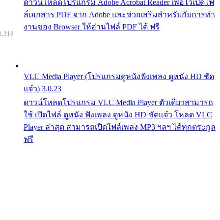
ดาวน์โหลดโปรแกรม Adobe Acrobat Reader เพื่อไว้เปิดไฟ
ล์เอกสาร PDF จาก Adobe และช่วยเสริมสำหรับกับการทำ
งานของ Browser ให้อ่านไฟล์ PDF ได้ ฟรี
1,318
VLC Media Player (โปรแกรมดูหนังฟังเพลง ดูหนัง HD ชัด
แจ๋ว) 3.0.23
ดาวน์โหลดโปรแกรม VLC Media Player ตัวเดียวสามารถ
ใช้ เปิดไฟล์ ดูหนัง ฟังเพลง ดูหนัง HD ชัดแจ๋ว โหลด VLC
Player ล่าสุด สามารถเปิดไฟล์เพลง MP3 ฯลฯ ได้ทุกตระกูล
ฟรี