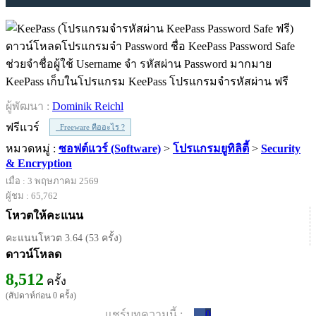
ดาวน์โหลดโปรแกรมจำ Password ชื่อ KeePass Password Safe
ช่วยจำชื่อผู้ใช้ Username จำ รหัสผ่าน Password มากมาย
KeePass เก็บในโปรแกรม KeePass โปรแกรมจำรหัสผ่าน ฟรี
ผู้พัฒนา :
Dominik Reichl
ฟรีแวร์
Freeware คืออะไร ?
หมวดหมู่ :
ซอฟต์แวร์ (Software)
>
โปรแกรมยูทิลิตี้
>
Security
& Encryption
เมื่อ : 3 พฤษภาคม 2569
ผู้ชม : 65,762
โหวตให้คะแนน
คะแนนโหวต 3.64 (53 ครั้ง)
ดาวน์โหลด
8,512
ครั้ง
(สัปดาห์ก่อน 0 ครั้ง)
แชร์บทความนี้ :
0