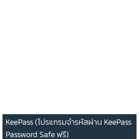
KeePass (โปรแกรมจำรหัสผ่าน KeePass
Password Safe ฟรี)