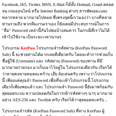
Facebook, Hi5, Twitter, MSN, E-Mail ก็มีทั้ง Hotmail, Gmail ตลอด
จน เกมออนไลน์ หรือ Internet Banking ต่างๆ สารพัดเยอะแยะ
หลากหลาย มากมายไปหมด ซึ่งตรงจุดนี้เรามองว่า บางทีหลาย
ท่านรวมถึง พวกทีมงานเราเอง ก็ยังเคยมีประสบการณ์ในการ
"ลืม" Password เหล่านี้กันไปพอบ้างสมควร ในกรณีที่เราไม่ได้
เข้าไปใช้งาน เป็นระยะเวลานานๆ
โปรแกรม
KeePass
โปรแกรมจำรหัสผ่าน (KeePass Password
Safe)
นี้ จะช่วยท่านได้มากเลยทีเดียวครับ โดยจะทำการช่วยเก็บ
ชื่อผู้ใช้ (Username) และ รหัสผ่าน (Password) ของท่าน ที่มี
มากมายก่ายกอง มาเก็บเอาไว้อยู่ใน โปรแกรมเดียวกัน เรียกได้
ว่าหายคงหายหมดละคร้าบ เอ๊ย ล้อเล่นครับ เพราะว่าโปรแกรม
นี้ เพียงแค่คุณจำ Password เพื่อที่จะเข้าโปรแกรมนี้ โปรแกรม
เดียวก็เพียงพอแล้ว และ โปรแกรมจำ Password นี้ยังมาพร้อมกับ
สุดยอดระบบ ความปลอดภัยในการเข้ารหัสต่างๆ นาๆ มากมาย
อย่าง AES-256 และ Twofish ครับ เรียกได้ว่าสุดยอดละครับ ..
โปรแกรมจำรหัส (KeePass Password Safe) ที่ทาง KeePass ผู้