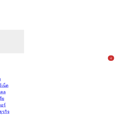
4
ด
์เน็ต
คคล
ดีย
อร์
ุรกิจ