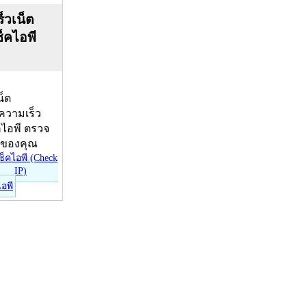
็วเน็ต
ช็คไอพี
น็ต
บความเร็ว
คไอพี ตรวจ
ีของคุณ
ไอพี