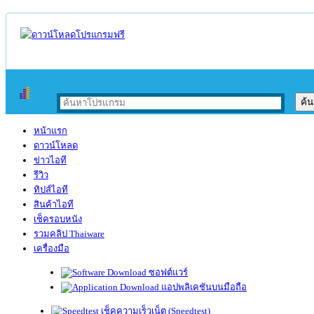
หน้าแรก
ดาวน์โหลด
ข่าวไอที
รีวิว
ทิปส์ไอที
สินค้าไอที
เช็ครอบหนัง
รวมคลิป Thaiware
เครื่องมือ
ซอฟต์แวร์
แอปพลิเคชันบนมือถือ
เช็คความเร็วเน็ต (Speedtest)