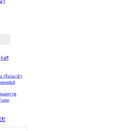
ษา
์ฟรี
แวร์แนะนำ
mended
ตลอดกาล
 Fame
re