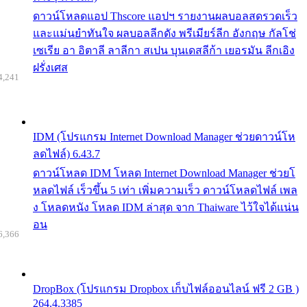
ดาวน์โหลดแอป Thscore แอปฯ รายงานผลบอลสดรวดเร็ว
และแม่นยำทันใจ ผลบอลลีกดัง พรีเมียร์ลีก อังกฤษ กัลโช่
เซเรีย อา อิตาลี ลาลีกา สเปน บุนเดสลีก้า เยอรมัน ลีกเอิง
ฝรั่งเศส
4,241
IDM (โปรแกรม Internet Download Manager ช่วยดาวน์โห
ลดไฟล์) 6.43.7
ดาวน์โหลด IDM โหลด Internet Download Manager ช่วยโ
หลดไฟล์ เร็วขึ้น 5 เท่า เพิ่มความเร็ว ดาวน์โหลดไฟล์ เพล
ง โหลดหนัง โหลด IDM ล่าสุด จาก Thaiware ไว้ใจได้แน่น
อน
6,366
DropBox (โปรแกรม Dropbox เก็บไฟล์ออนไลน์ ฟรี 2 GB )
264.4.3385