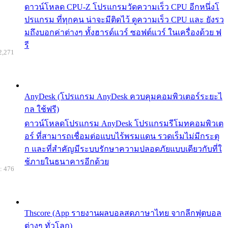
ดาวน์โหลด CPU-Z โปรแกรมวัดความเร็ว CPU อีกหนึ่งโ
ปรแกรม ที่ทุกคน น่าจะมีติดไว้ ดูความเร็ว CPU และ ยังรว
มถึงบอกค่าต่างๆ ทั้งฮารด์แวร์ ซอฟต์แวร์ ในเครื่องด้วย ฟ
รี
2,271
AnyDesk (โปรแกรม AnyDesk ควบคุมคอมพิวเตอร์ระยะไ
กล ใช้ฟรี)
ดาวน์โหลดโปรแกรม AnyDesk โปรแกรมรีโมทคอมพิวเต
อร์ ที่สามารถเชื่อมต่อแบบไร้พรมแดน รวดเร็มไม่มีกระตุ
ก และที่สำคัญมีระบบรักษาความปลอดภัยแบบเดียวกับที่ใ
ช้ภายในธนาคารอีกด้วย
: 476
Thscore (App รายงานผลบอลสดภาษาไทย จากลีกฟุตบอล
ต่างๆ ทั่วโลก)