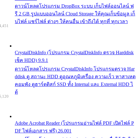
ดาวน์โหลดโปรแกรม DropBox ระบบ เก็บไฟล์ออนไลน์ ฟ
รี 2 GB รูปแบบออนไลน์ Cloud Storage ให้คุณเก็บข้อมูล เก็
บไฟล์ แชร์ไฟล์ ต่างๆ ให้คนอื่น เข้าถึงได้ ทุกที่ ทุกเวลา
4,451
CrystalDiskInfo (โปรแกรม CrystalDiskInfo ตรวจ Harddisk
เช็ค HDD) 9.9.1
ดาวน์โหลดโปรแกรม CrystalDiskInfo โปรแกรมตรวจ Har
ddisk ดู สถานะ HDD ดูอุณหภูมิเครื่อง ความเร็ว หาสาเหต
คอมพัง ดูฮาร์ดดิสก์ SSD ทั้ง Internal และ External HDD ไ
ด้
5,120
Adobe Acrobat Reader (โปรแกรมอ่านไฟล์ PDF เปิดไฟล์ P
DF ไฟล์เอกสาร ฟรี) 26.001