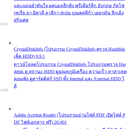
และแม่นยำทันใจ ผลบอลลีกดัง พรีเมียร์ลีก อังกฤษ กัลโช่
เซเรีย อา อิตาลี ลาลีกา สเปน บุนเดสลีก้า เยอรมัน ลีกเอิง
ฝรั่งเศส
4,301
CrystalDiskInfo (โปรแกรม CrystalDiskInfo ตรวจ Harddisk
เช็ค HDD) 9.9.1
ดาวน์โหลดโปรแกรม CrystalDiskInfo โปรแกรมตรวจ Har
ddisk ดู สถานะ HDD ดูอุณหภูมิเครื่อง ความเร็ว หาสาเหต
คอมพัง ดูฮาร์ดดิสก์ SSD ทั้ง Internal และ External HDD ไ
ด้
5,000
Adobe Acrobat Reader (โปรแกรมอ่านไฟล์ PDF เปิดไฟล์ P
DF ไฟล์เอกสาร ฟรี) 26.001