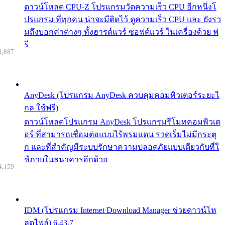
ดาวน์โหลด CPU-Z โปรแกรมวัดความเร็ว CPU อีกหนึ่งโ
ปรแกรม ที่ทุกคน น่าจะมีติดไว้ ดูความเร็ว CPU และ ยังรว
มถึงบอกค่าต่างๆ ทั้งฮารด์แวร์ ซอฟต์แวร์ ในเครื่องด้วย ฟ
รี
1,887
AnyDesk (โปรแกรม AnyDesk ควบคุมคอมพิวเตอร์ระยะไ
กล ใช้ฟรี)
ดาวน์โหลดโปรแกรม AnyDesk โปรแกรมรีโมทคอมพิวเต
อร์ ที่สามารถเชื่อมต่อแบบไร้พรมแดน รวดเร็มไม่มีกระตุ
ก และที่สำคัญมีระบบรักษาความปลอดภัยแบบเดียวกับที่ใ
ช้ภายในธนาคารอีกด้วย
4,159
IDM (โปรแกรม Internet Download Manager ช่วยดาวน์โห
ลดไฟล์) 6.43.7