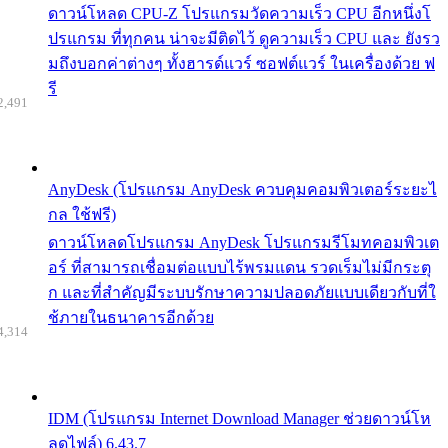
ดาวน์โหลด CPU-Z โปรแกรมวัดความเร็ว CPU อีกหนึ่งโ
ปรแกรม ที่ทุกคน น่าจะมีติดไว้ ดูความเร็ว CPU และ ยังรว
มถึงบอกค่าต่างๆ ทั้งฮารด์แวร์ ซอฟต์แวร์ ในเครื่องด้วย ฟ
รี
2,491
AnyDesk (โปรแกรม AnyDesk ควบคุมคอมพิวเตอร์ระยะไ
กล ใช้ฟรี)
ดาวน์โหลดโปรแกรม AnyDesk โปรแกรมรีโมทคอมพิวเต
อร์ ที่สามารถเชื่อมต่อแบบไร้พรมแดน รวดเร็มไม่มีกระตุ
ก และที่สำคัญมีระบบรักษาความปลอดภัยแบบเดียวกับที่ใ
ช้ภายในธนาคารอีกด้วย
4,314
IDM (โปรแกรม Internet Download Manager ช่วยดาวน์โห
ลดไฟล์) 6.43.7