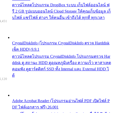
ดาวน์โหลดโปรแกรม DropBox ระบบ เก็บไฟล์ออนไลน์ ฟ
รี 2 GB รูปแบบออนไลน์ Cloud Storage ให้คุณเก็บข้อมูล เก็
บไฟล์ แชร์ไฟล์ ต่างๆ ให้คนอื่น เข้าถึงได้ ทุกที่ ทุกเวลา
4,451
CrystalDiskInfo (โปรแกรม CrystalDiskInfo ตรวจ Harddisk
เช็ค HDD) 9.9.1
ดาวน์โหลดโปรแกรม CrystalDiskInfo โปรแกรมตรวจ Har
ddisk ดู สถานะ HDD ดูอุณหภูมิเครื่อง ความเร็ว หาสาเหต
คอมพัง ดูฮาร์ดดิสก์ SSD ทั้ง Internal และ External HDD ไ
ด้
5,120
Adobe Acrobat Reader (โปรแกรมอ่านไฟล์ PDF เปิดไฟล์ P
DF ไฟล์เอกสาร ฟรี) 26.001