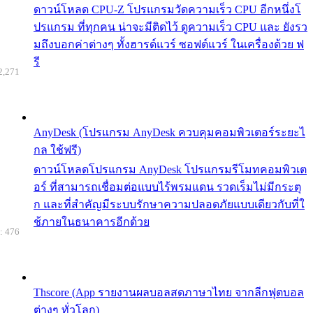
ดาวน์โหลด CPU-Z โปรแกรมวัดความเร็ว CPU อีกหนึ่งโ
ปรแกรม ที่ทุกคน น่าจะมีติดไว้ ดูความเร็ว CPU และ ยังรว
มถึงบอกค่าต่างๆ ทั้งฮารด์แวร์ ซอฟต์แวร์ ในเครื่องด้วย ฟ
รี
2,271
AnyDesk (โปรแกรม AnyDesk ควบคุมคอมพิวเตอร์ระยะไ
กล ใช้ฟรี)
ดาวน์โหลดโปรแกรม AnyDesk โปรแกรมรีโมทคอมพิวเต
อร์ ที่สามารถเชื่อมต่อแบบไร้พรมแดน รวดเร็มไม่มีกระตุ
ก และที่สำคัญมีระบบรักษาความปลอดภัยแบบเดียวกับที่ใ
ช้ภายในธนาคารอีกด้วย
: 476
Thscore (App รายงานผลบอลสดภาษาไทย จากลีกฟุตบอล
ต่างๆ ทั่วโลก)