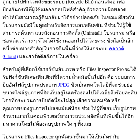
ถูกย้ายไปพักไว้ที่ถังขยะระบบ (Recycle Bin) ก่อนเสมอ เพื่อ
ป้องกันกรณีที่ผู้ใช้เผลอกดลบไฟล์สำคัญด้วยความผิดพลาด
ทำให้ยังสามารถกู้คืนกลับมาได้อย่างปลอดภัย ในขณะเดียวกัน
โปรแกรมยังมีโมดูลสำหรับจัดการแอปพลิเคชัน ที่ช่วยให้ผู้ใช้
สามารถค้นหา และสั่งถอนการติดตั้ง (Uninstall) โปรแกรม หรือ
ซอฟต์แวร์ต่าง ๆ ที่ไม่ได้ใช้งานออกไปได้โดยตรง ซึ่งถือเป็นอีก
หนึ่งช่องทางสำคัญในการคืนพื้นที่ว่างให้แก่ระบบ
คลาวด์
(Cloud)
และฮาร์ดดิสก์ภายในเครื่อง
สำหรับผู้ที่เลือกใช้เวอร์ชันอัปเกรด หรือ Files Inspector Pro จะได้
รับฟังก์ชันพิเศษเพิ่มเติมที่มีความล้ำสมัยขึ้นไปอีก คือ ระบบการ
บีบอัดไฟล์รูปภาพประเภท
JPEG
ซึ่งเป็นเทคโนโลยีที่จะช่วยย่อ
ขนาดไฟล์รูปภาพที่จัดเก็บอยู่ในเครื่องลงไปได้เฉลี่ยถึงร้อยละสิบ
โดยที่กระบวนการบีบอัดนี้จะไม่สูญเสียความคมชัด หรือ
คุณภาพของรูปภาพไปเลยแม้แต่น้อย ช่วยให้ผู้ที่ชอบเก็บรูปภาพ
จำนวนมากในคอมพิวเตอร์สามารถประหยัดพื้นที่เพิ่มขึ้นได้อีก
มหาศาลโดยไม่ต้องลบรูปภาพใด ๆ ทิ้งเลย
โปรแกรม Files Inspector ถูกพัฒนาขึ้นมาให้เป็นมิตร กับ