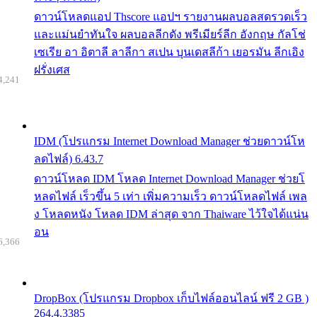
ดาวน์โหลดแอป Thscore แอปฯ รายงานผลบอลสดรวดเร็ว
และแม่นยำทันใจ ผลบอลลีกดัง พรีเมียร์ลีก อังกฤษ กัลโช่
เซเรีย อา อิตาลี ลาลีกา สเปน บุนเดสลีก้า เยอรมัน ลีกเอิง
ฝรั่งเศส
4,241
IDM (โปรแกรม Internet Download Manager ช่วยดาวน์โห
ลดไฟล์) 6.43.7
ดาวน์โหลด IDM โหลด Internet Download Manager ช่วยโ
หลดไฟล์ เร็วขึ้น 5 เท่า เพิ่มความเร็ว ดาวน์โหลดไฟล์ เพล
ง โหลดหนัง โหลด IDM ล่าสุด จาก Thaiware ไว้ใจได้แน่น
อน
6,366
DropBox (โปรแกรม Dropbox เก็บไฟล์ออนไลน์ ฟรี 2 GB )
264.4.3385