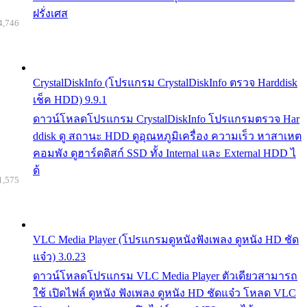
ฝรั่งเศส
4,746
CrystalDiskInfo (โปรแกรม CrystalDiskInfo ตรวจ Harddisk
เช็ค HDD) 9.9.1
ดาวน์โหลดโปรแกรม CrystalDiskInfo โปรแกรมตรวจ Har
ddisk ดู สถานะ HDD ดูอุณหภูมิเครื่อง ความเร็ว หาสาเหต
คอมพัง ดูฮาร์ดดิสก์ SSD ทั้ง Internal และ External HDD ไ
ด้
1,575
VLC Media Player (โปรแกรมดูหนังฟังเพลง ดูหนัง HD ชัด
แจ๋ว) 3.0.23
ดาวน์โหลดโปรแกรม VLC Media Player ตัวเดียวสามารถ
ใช้ เปิดไฟล์ ดูหนัง ฟังเพลง ดูหนัง HD ชัดแจ๋ว โหลด VLC