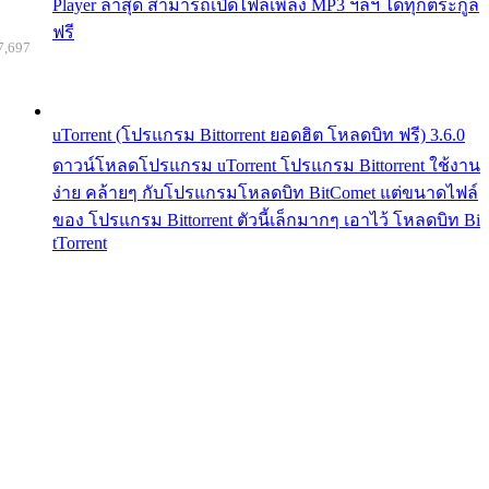
Player ล่าสุด สามารถเปิดไฟล์เพลง MP3 ฯลฯ ได้ทุกตระกูล
ฟรี
7,697
uTorrent (โปรแกรม Bittorrent ยอดฮิต โหลดบิท ฟรี) 3.6.0
ดาวน์โหลดโปรแกรม uTorrent โปรแกรม Bittorrent ใช้งาน
ง่าย คล้ายๆ กับโปรแกรมโหลดบิท BitComet แต่ขนาดไฟล์
ของ โปรแกรม Bittorrent ตัวนี้เล็กมากๆ เอาไว้ โหลดบิท Bi
tTorrent