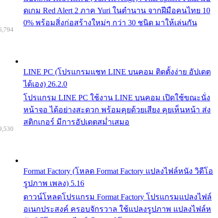
ดเกม Red Alert 2 ภาค Yuri ในตำนาน จากฝีมือคนไทย 10
0% พร้อมสิ่งก่อสร้างใหม่ๆ กว่า 30 ชนิด มาให้เล่นกัน
6,794
LINE PC (โปรแกรมแชท LINE บนคอม ติดตั้งง่าย อัปเดต
ได้เอง) 26.2.0
โปรแกรม LINE PC ใช้งาน LINE บนคอม เปิดใช้ขณะนั่ง
หน้าจอ ได้อย่างสะดวก พร้อมคุยด้วยเสียง คุยเห็นหน้า ส่ง
สติกเกอร์ มีการอัปเดตสม่ำเสมอ
9,530
Format Factory (โหลด Format Factory แปลงไฟล์หนัง วิดีโอ
รูปภาพ เพลง) 5.16
ดาวน์โหลดโปรแกรม Format Factory โปรแกรมแปลงไฟล์
อเนกประสงค์ ครอบจักรวาล ใช้แปลงรูปภาพ แปลงไฟล์ห