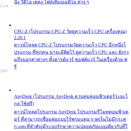
นัง วิดีโอ เพลง ไฟล์เสียงออดิโอ ต่าง ๆ
9,114
CPU-Z (โปรแกรม CPU-Z วัดดูความเร็ว CPU เครื่องคุณ)
2.20.1
ดาวน์โหลด CPU-Z โปรแกรมวัดความเร็ว CPU อีกหนึ่งโ
ปรแกรม ที่ทุกคน น่าจะมีติดไว้ ดูความเร็ว CPU และ ยังรว
มถึงบอกค่าต่างๆ ทั้งฮารด์แวร์ ซอฟต์แวร์ ในเครื่องด้วย ฟ
รี
2,967
AnyDesk (โปรแกรม AnyDesk ควบคุมคอมพิวเตอร์ระยะไ
กล ใช้ฟรี)
ดาวน์โหลดโปรแกรม AnyDesk โปรแกรมรีโมทคอมพิวเต
อร์ ที่สามารถเชื่อมต่อแบบไร้พรมแดน รวดเร็มไม่มีกระตุ
ก และที่สำคัญมีระบบรักษาความปลอดภัยแบบเดียวกับที่ใ