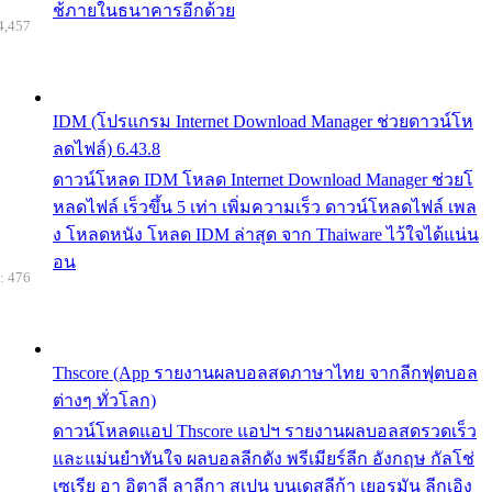
ช้ภายในธนาคารอีกด้วย
4,457
IDM (โปรแกรม Internet Download Manager ช่วยดาวน์โห
ลดไฟล์) 6.43.8
ดาวน์โหลด IDM โหลด Internet Download Manager ช่วยโ
หลดไฟล์ เร็วขึ้น 5 เท่า เพิ่มความเร็ว ดาวน์โหลดไฟล์ เพล
ง โหลดหนัง โหลด IDM ล่าสุด จาก Thaiware ไว้ใจได้แน่น
อน
: 476
Thscore (App รายงานผลบอลสดภาษาไทย จากลีกฟุตบอล
ต่างๆ ทั่วโลก)
ดาวน์โหลดแอป Thscore แอปฯ รายงานผลบอลสดรวดเร็ว
และแม่นยำทันใจ ผลบอลลีกดัง พรีเมียร์ลีก อังกฤษ กัลโช่
เซเรีย อา อิตาลี ลาลีกา สเปน บุนเดสลีก้า เยอรมัน ลีกเอิง