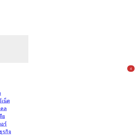
4
ด
์เน็ต
คคล
ดีย
อร์
ุรกิจ