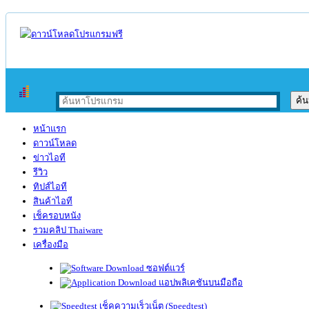
หน้าแรก
ดาวน์โหลด
ข่าวไอที
รีวิว
ทิปส์ไอที
สินค้าไอที
เช็ครอบหนัง
รวมคลิป Thaiware
เครื่องมือ
ซอฟต์แวร์
แอปพลิเคชันบนมือถือ
เช็คความเร็วเน็ต (Speedtest)