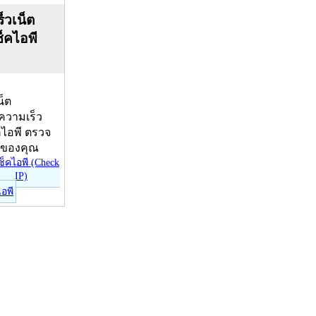
็วเน็ต
ช็คไอพี
น็ต
บความเร็ว
คไอพี ตรวจ
ีของคุณ
ไอพี