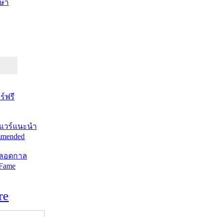
ษา
์ฟรี
แวร์แนะนำ
mended
ตลอดกาล
 Fame
re