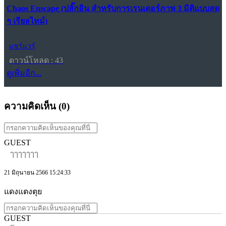
Chaos Enscape (ปลั๊กอิน สำหรับการเรนเดอร์ภาพ 3 มิติแบบสด
ๆ เรียลไทม์)
แชร์แวร์
ดาวน์โหลด : 43
ดูเพิ่มอีก...
ความคิดเห็น (
0
)
GUEST
ๅๅๅๅๅๅๅ
21 มิถุนายน 2566 15:24:33
แดงแตงตุย
GUEST