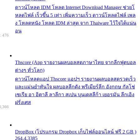
ดาวน์โหลด IDM โหลด Internet Download Manager ช่วยโ
หลดไฟล์ เร็วขึ้น 5 เท่า เพิ่มความเร็ว ดาวน์โหลดไฟล์ เพล
ง โหลดหนัง โหลด IDM ล่าสุด จาก Thaiware ไว้ใจได้แน่น
อน
: 476
Thscore (App รายงานผลบอลสดภาษาไทย จากลีกฟุตบอล
ต่างๆ ทั่วโลก)
ดาวน์โหลดแอป Thscore แอปฯ รายงานผลบอลสดรวดเร็ว
และแม่นยำทันใจ ผลบอลลีกดัง พรีเมียร์ลีก อังกฤษ กัลโช่
เซเรีย อา อิตาลี ลาลีกา สเปน บุนเดสลีก้า เยอรมัน ลีกเอิง
ฝรั่งเศส
6,366
DropBox (โปรแกรม Dropbox เก็บไฟล์ออนไลน์ ฟรี 2 GB )
264.4.3385