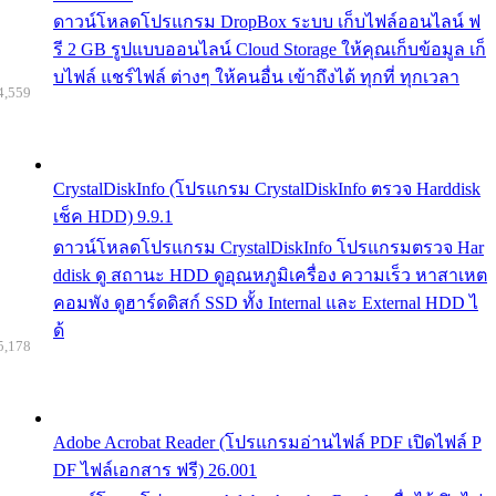
ดาวน์โหลดโปรแกรม DropBox ระบบ เก็บไฟล์ออนไลน์ ฟ
รี 2 GB รูปแบบออนไลน์ Cloud Storage ให้คุณเก็บข้อมูล เก็
บไฟล์ แชร์ไฟล์ ต่างๆ ให้คนอื่น เข้าถึงได้ ทุกที่ ทุกเวลา
4,559
CrystalDiskInfo (โปรแกรม CrystalDiskInfo ตรวจ Harddisk
เช็ค HDD) 9.9.1
ดาวน์โหลดโปรแกรม CrystalDiskInfo โปรแกรมตรวจ Har
ddisk ดู สถานะ HDD ดูอุณหภูมิเครื่อง ความเร็ว หาสาเหต
คอมพัง ดูฮาร์ดดิสก์ SSD ทั้ง Internal และ External HDD ไ
ด้
5,178
Adobe Acrobat Reader (โปรแกรมอ่านไฟล์ PDF เปิดไฟล์ P
DF ไฟล์เอกสาร ฟรี) 26.001