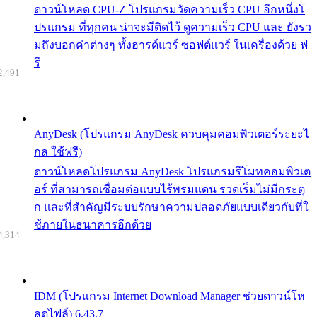
ดาวน์โหลด CPU-Z โปรแกรมวัดความเร็ว CPU อีกหนึ่งโ
ปรแกรม ที่ทุกคน น่าจะมีติดไว้ ดูความเร็ว CPU และ ยังรว
มถึงบอกค่าต่างๆ ทั้งฮารด์แวร์ ซอฟต์แวร์ ในเครื่องด้วย ฟ
รี
2,491
AnyDesk (โปรแกรม AnyDesk ควบคุมคอมพิวเตอร์ระยะไ
กล ใช้ฟรี)
ดาวน์โหลดโปรแกรม AnyDesk โปรแกรมรีโมทคอมพิวเต
อร์ ที่สามารถเชื่อมต่อแบบไร้พรมแดน รวดเร็มไม่มีกระตุ
ก และที่สำคัญมีระบบรักษาความปลอดภัยแบบเดียวกับที่ใ
ช้ภายในธนาคารอีกด้วย
4,314
IDM (โปรแกรม Internet Download Manager ช่วยดาวน์โห
ลดไฟล์) 6.43.7