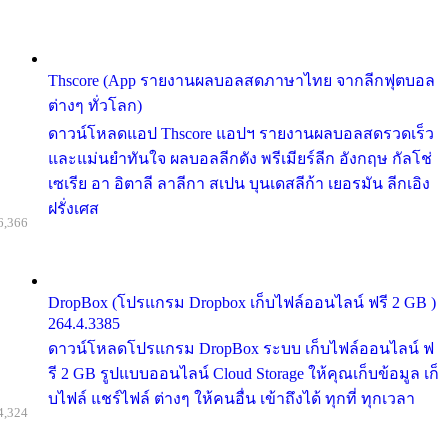
Thscore (App รายงานผลบอลสดภาษาไทย จากลีกฟุตบอล
ต่างๆ ทั่วโลก)
ดาวน์โหลดแอป Thscore แอปฯ รายงานผลบอลสดรวดเร็ว
และแม่นยำทันใจ ผลบอลลีกดัง พรีเมียร์ลีก อังกฤษ กัลโช่
เซเรีย อา อิตาลี ลาลีกา สเปน บุนเดสลีก้า เยอรมัน ลีกเอิง
ฝรั่งเศส
6,366
DropBox (โปรแกรม Dropbox เก็บไฟล์ออนไลน์ ฟรี 2 GB )
264.4.3385
ดาวน์โหลดโปรแกรม DropBox ระบบ เก็บไฟล์ออนไลน์ ฟ
รี 2 GB รูปแบบออนไลน์ Cloud Storage ให้คุณเก็บข้อมูล เก็
บไฟล์ แชร์ไฟล์ ต่างๆ ให้คนอื่น เข้าถึงได้ ทุกที่ ทุกเวลา
4,324