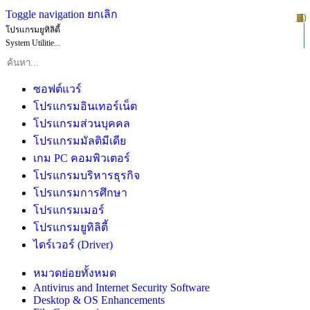
Toggle navigation
ยกเลิก
10
1
2
3
4
5
6
7
8
9
โปรแกรมยูทิลิตี้
System Utilitie...
ซอฟต์แวร์
โปรแกรมอินเทอร์เน็ต
โปรแกรมส่วนบุคคล
โปรแกรมมัลติมีเดีย
เกม PC คอมพิวเตอร์
โปรแกรมบริหารธุรกิจ
โปรแกรมการศึกษา
โปรแกรมเมอร์
โปรแกรมยูทิลิตี้
ไดร์เวอร์ (Driver)
หมวดย่อยทั้งหมด
Antivirus and Internet Security Software
Desktop & OS Enhancements