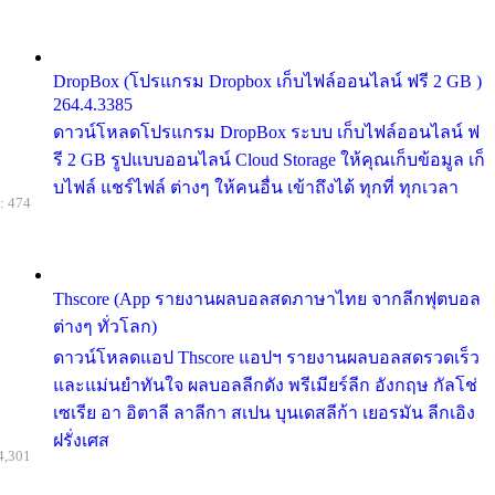
DropBox (โปรแกรม Dropbox เก็บไฟล์ออนไลน์ ฟรี 2 GB )
264.4.3385
ดาวน์โหลดโปรแกรม DropBox ระบบ เก็บไฟล์ออนไลน์ ฟ
รี 2 GB รูปแบบออนไลน์ Cloud Storage ให้คุณเก็บข้อมูล เก็
บไฟล์ แชร์ไฟล์ ต่างๆ ให้คนอื่น เข้าถึงได้ ทุกที่ ทุกเวลา
: 474
Thscore (App รายงานผลบอลสดภาษาไทย จากลีกฟุตบอล
ต่างๆ ทั่วโลก)
ดาวน์โหลดแอป Thscore แอปฯ รายงานผลบอลสดรวดเร็ว
และแม่นยำทันใจ ผลบอลลีกดัง พรีเมียร์ลีก อังกฤษ กัลโช่
เซเรีย อา อิตาลี ลาลีกา สเปน บุนเดสลีก้า เยอรมัน ลีกเอิง
ฝรั่งเศส
4,301