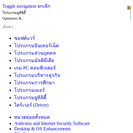
Toggle navigation
ยกเลิก
10
1
2
3
4
5
6
7
8
9
โปรแกรมยูทิลิตี้
Optimizers &...
ซอฟต์แวร์
โปรแกรมอินเทอร์เน็ต
โปรแกรมส่วนบุคคล
โปรแกรมมัลติมีเดีย
เกม PC คอมพิวเตอร์
โปรแกรมบริหารธุรกิจ
โปรแกรมการศึกษา
โปรแกรมเมอร์
โปรแกรมยูทิลิตี้
ไดร์เวอร์ (Driver)
หมวดย่อยทั้งหมด
Antivirus and Internet Security Software
Desktop & OS Enhancements