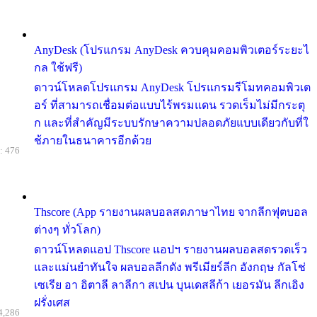
AnyDesk (โปรแกรม AnyDesk ควบคุมคอมพิวเตอร์ระยะไ
กล ใช้ฟรี)
ดาวน์โหลดโปรแกรม AnyDesk โปรแกรมรีโมทคอมพิวเต
อร์ ที่สามารถเชื่อมต่อแบบไร้พรมแดน รวดเร็มไม่มีกระตุ
ก และที่สำคัญมีระบบรักษาความปลอดภัยแบบเดียวกับที่ใ
ช้ภายในธนาคารอีกด้วย
: 476
Thscore (App รายงานผลบอลสดภาษาไทย จากลีกฟุตบอล
ต่างๆ ทั่วโลก)
ดาวน์โหลดแอป Thscore แอปฯ รายงานผลบอลสดรวดเร็ว
และแม่นยำทันใจ ผลบอลลีกดัง พรีเมียร์ลีก อังกฤษ กัลโช่
เซเรีย อา อิตาลี ลาลีกา สเปน บุนเดสลีก้า เยอรมัน ลีกเอิง
ฝรั่งเศส
4,286