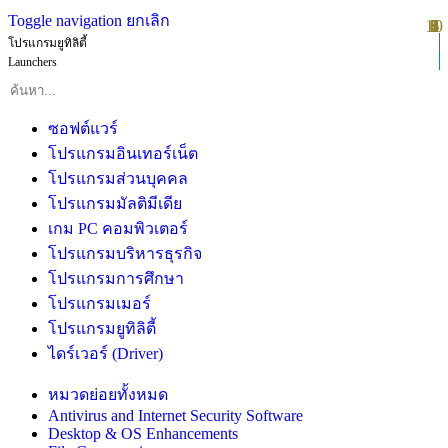
Toggle navigation
ยกเลิก
10
1
2
3
4
5
6
7
8
9
โปรแกรมยูทิลิตี้
Launchers
ซอฟต์แวร์
โปรแกรมอินเทอร์เน็ต
โปรแกรมส่วนบุคคล
โปรแกรมมัลติมีเดีย
เกม PC คอมพิวเตอร์
โปรแกรมบริหารธุรกิจ
โปรแกรมการศึกษา
โปรแกรมเมอร์
โปรแกรมยูทิลิตี้
ไดร์เวอร์ (Driver)
หมวดย่อยทั้งหมด
Antivirus and Internet Security Software
Desktop & OS Enhancements