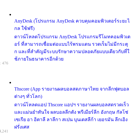
AnyDesk (โปรแกรม AnyDesk ควบคุมคอมพิวเตอร์ระยะไ
กล ใช้ฟรี)
ดาวน์โหลดโปรแกรม AnyDesk โปรแกรมรีโมทคอมพิวเต
อร์ ที่สามารถเชื่อมต่อแบบไร้พรมแดน รวดเร็มไม่มีกระตุ
ก และที่สำคัญมีระบบรักษาความปลอดภัยแบบเดียวกับที่ใ
ช้ภายในธนาคารอีกด้วย
: 476
Thscore (App รายงานผลบอลสดภาษาไทย จากลีกฟุตบอล
ต่างๆ ทั่วโลก)
ดาวน์โหลดแอป Thscore แอปฯ รายงานผลบอลสดรวดเร็ว
และแม่นยำทันใจ ผลบอลลีกดัง พรีเมียร์ลีก อังกฤษ กัลโช่
เซเรีย อา อิตาลี ลาลีกา สเปน บุนเดสลีก้า เยอรมัน ลีกเอิง
ฝรั่งเศส
4,241