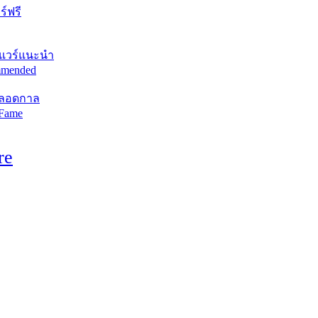
์ฟรี
แวร์แนะนำ
mended
ตลอดกาล
 Fame
re