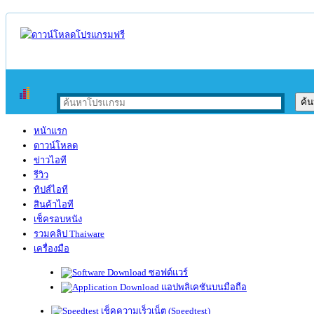
หน้าแรก
ดาวน์โหลด
ข่าวไอที
รีวิว
ทิปส์ไอที
สินค้าไอที
เช็ครอบหนัง
รวมคลิป Thaiware
เครื่องมือ
ซอฟต์แวร์
แอปพลิเคชันบนมือถือ
เช็คความเร็วเน็ต (Speedtest)