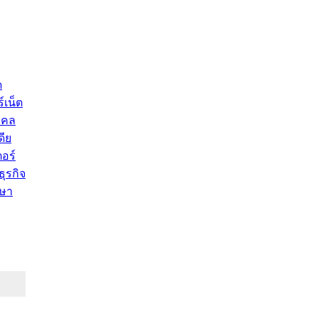
ด
์เน็ต
คคล
ดีย
อร์
ุรกิจ
ษา