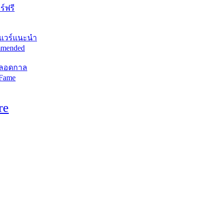
์ฟรี
แวร์แนะนำ
mended
ตลอดกาล
 Fame
re