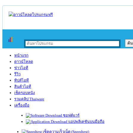
หน้าแรก
ดาวน์โหลด
ข่าวไอที
รีวิว
ทิปส์ไอที
สินค้าไอที
เช็ครอบหนัง
รวมคลิป Thaiware
เครื่องมือ
ซอฟต์แวร์
แอปพลิเคชันบนมือถือ
เช็คความเร็วเน็ต (Speedtest)