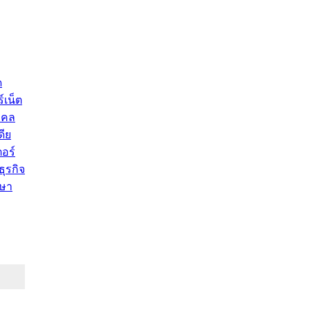
ด
์เน็ต
คคล
ดีย
อร์
ุรกิจ
ษา