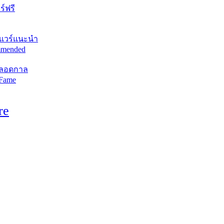
์ฟรี
แวร์แนะนำ
mended
ตลอดกาล
 Fame
re