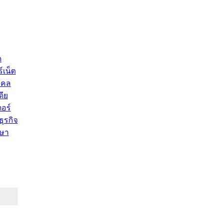
ด
์เน็ต
คคล
ดีย
อร์
ุรกิจ
ษา