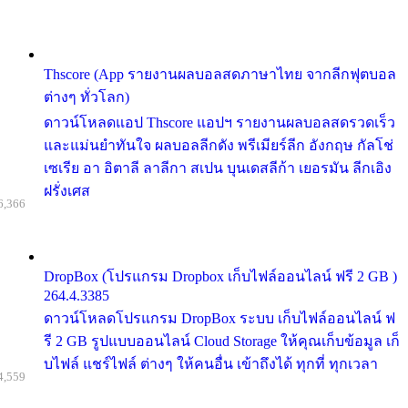
Thscore (App รายงานผลบอลสดภาษาไทย จากลีกฟุตบอล
ต่างๆ ทั่วโลก)
ดาวน์โหลดแอป Thscore แอปฯ รายงานผลบอลสดรวดเร็ว
และแม่นยำทันใจ ผลบอลลีกดัง พรีเมียร์ลีก อังกฤษ กัลโช่
เซเรีย อา อิตาลี ลาลีกา สเปน บุนเดสลีก้า เยอรมัน ลีกเอิง
ฝรั่งเศส
6,366
DropBox (โปรแกรม Dropbox เก็บไฟล์ออนไลน์ ฟรี 2 GB )
264.4.3385
ดาวน์โหลดโปรแกรม DropBox ระบบ เก็บไฟล์ออนไลน์ ฟ
รี 2 GB รูปแบบออนไลน์ Cloud Storage ให้คุณเก็บข้อมูล เก็
บไฟล์ แชร์ไฟล์ ต่างๆ ให้คนอื่น เข้าถึงได้ ทุกที่ ทุกเวลา
4,559