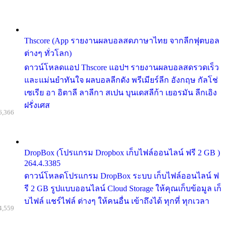
Thscore (App รายงานผลบอลสดภาษาไทย จากลีกฟุตบอล
ต่างๆ ทั่วโลก)
ดาวน์โหลดแอป Thscore แอปฯ รายงานผลบอลสดรวดเร็ว
และแม่นยำทันใจ ผลบอลลีกดัง พรีเมียร์ลีก อังกฤษ กัลโช่
เซเรีย อา อิตาลี ลาลีกา สเปน บุนเดสลีก้า เยอรมัน ลีกเอิง
ฝรั่งเศส
6,366
DropBox (โปรแกรม Dropbox เก็บไฟล์ออนไลน์ ฟรี 2 GB )
264.4.3385
ดาวน์โหลดโปรแกรม DropBox ระบบ เก็บไฟล์ออนไลน์ ฟ
รี 2 GB รูปแบบออนไลน์ Cloud Storage ให้คุณเก็บข้อมูล เก็
บไฟล์ แชร์ไฟล์ ต่างๆ ให้คนอื่น เข้าถึงได้ ทุกที่ ทุกเวลา
4,559