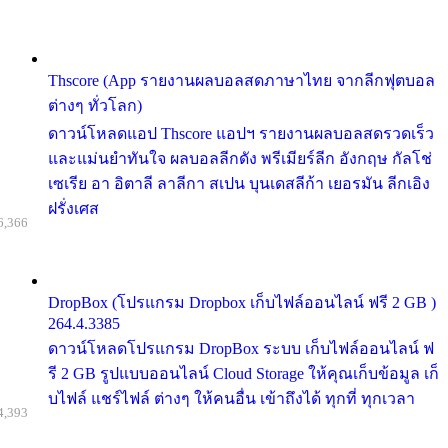
Thscore (App รายงานผลบอลสดภาษาไทย จากลีกฟุตบอล
ต่างๆ ทั่วโลก)
ดาวน์โหลดแอป Thscore แอปฯ รายงานผลบอลสดรวดเร็ว
และแม่นยำทันใจ ผลบอลลีกดัง พรีเมียร์ลีก อังกฤษ กัลโช่
เซเรีย อา อิตาลี ลาลีกา สเปน บุนเดสลีก้า เยอรมัน ลีกเอิง
ฝรั่งเศส
6,366
DropBox (โปรแกรม Dropbox เก็บไฟล์ออนไลน์ ฟรี 2 GB )
264.4.3385
ดาวน์โหลดโปรแกรม DropBox ระบบ เก็บไฟล์ออนไลน์ ฟ
รี 2 GB รูปแบบออนไลน์ Cloud Storage ให้คุณเก็บข้อมูล เก็
บไฟล์ แชร์ไฟล์ ต่างๆ ให้คนอื่น เข้าถึงได้ ทุกที่ ทุกเวลา
4,393