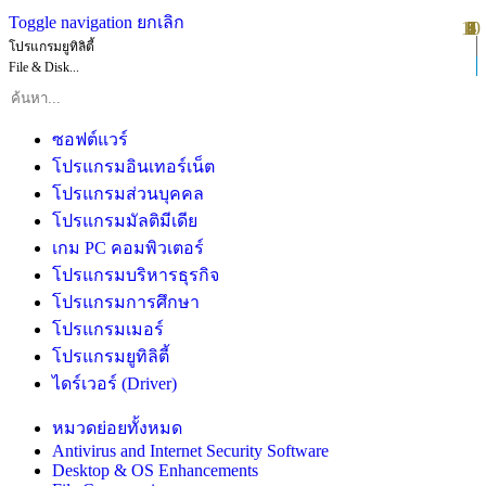
Toggle navigation
ยกเลิก
10
1
2
3
4
5
6
7
8
9
โปรแกรมยูทิลิตี้
File & Disk...
ซอฟต์แวร์
โปรแกรมอินเทอร์เน็ต
โปรแกรมส่วนบุคคล
โปรแกรมมัลติมีเดีย
เกม PC คอมพิวเตอร์
โปรแกรมบริหารธุรกิจ
โปรแกรมการศึกษา
โปรแกรมเมอร์
โปรแกรมยูทิลิตี้
ไดร์เวอร์ (Driver)
หมวดย่อยทั้งหมด
Antivirus and Internet Security Software
Desktop & OS Enhancements