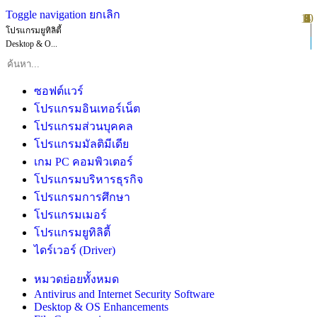
Toggle navigation
ยกเลิก
10
1
2
3
4
5
6
7
8
9
โปรแกรมยูทิลิตี้
Desktop & O...
ซอฟต์แวร์
โปรแกรมอินเทอร์เน็ต
โปรแกรมส่วนบุคคล
โปรแกรมมัลติมีเดีย
เกม PC คอมพิวเตอร์
โปรแกรมบริหารธุรกิจ
โปรแกรมการศึกษา
โปรแกรมเมอร์
โปรแกรมยูทิลิตี้
ไดร์เวอร์ (Driver)
หมวดย่อยทั้งหมด
Antivirus and Internet Security Software
Desktop & OS Enhancements