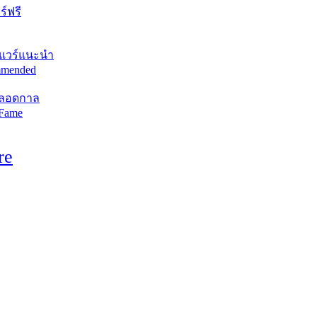
์ฟรี
แวร์แนะนำ
mended
ตลอดกาล
 Fame
re