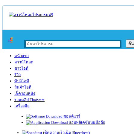
หน้าแรก
ดาวน์โหลด
ข่าวไอที
รีวิว
ทิปส์ไอที
สินค้าไอที
เช็ครอบหนัง
รวมคลิป Thaiware
เครื่องมือ
ซอฟต์แวร์
แอปพลิเคชันบนมือถือ
เช็คความเร็วเน็ต (Speedtest)