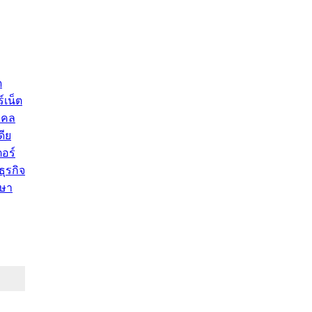
ด
์เน็ต
คคล
ดีย
อร์
ุรกิจ
ษา