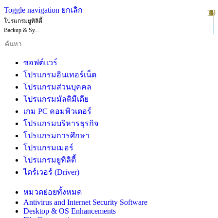
Toggle navigation
ยกเลิก
10
1
2
3
4
5
6
7
8
9
โปรแกรมยูทิลิตี้
Backup & Sy...
ซอฟต์แวร์
โปรแกรมอินเทอร์เน็ต
โปรแกรมส่วนบุคคล
โปรแกรมมัลติมีเดีย
เกม PC คอมพิวเตอร์
โปรแกรมบริหารธุรกิจ
โปรแกรมการศึกษา
โปรแกรมเมอร์
โปรแกรมยูทิลิตี้
ไดร์เวอร์ (Driver)
หมวดย่อยทั้งหมด
Antivirus and Internet Security Software
Desktop & OS Enhancements