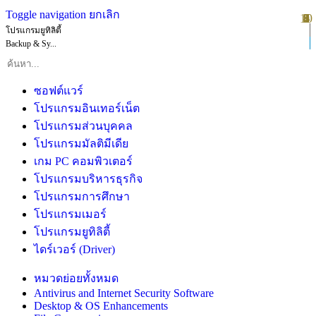
Toggle navigation
ยกเลิก
10
1
2
3
4
5
6
7
8
9
โปรแกรมยูทิลิตี้
Backup & Sy...
ซอฟต์แวร์
โปรแกรมอินเทอร์เน็ต
โปรแกรมส่วนบุคคล
โปรแกรมมัลติมีเดีย
เกม PC คอมพิวเตอร์
โปรแกรมบริหารธุรกิจ
โปรแกรมการศึกษา
โปรแกรมเมอร์
โปรแกรมยูทิลิตี้
ไดร์เวอร์ (Driver)
หมวดย่อยทั้งหมด
Antivirus and Internet Security Software
Desktop & OS Enhancements