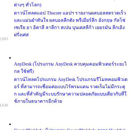
ต่างๆ ทั่วโลก)
ดาวน์โหลดแอป Thscore แอปฯ รายงานผลบอลสดรวดเร็ว
และแม่นยำทันใจ ผลบอลลีกดัง พรีเมียร์ลีก อังกฤษ กัลโช่
เซเรีย อา อิตาลี ลาลีกา สเปน บุนเดสลีก้า เยอรมัน ลีกเอิง
ฝรั่งเศส
2,603
AnyDesk (โปรแกรม AnyDesk ควบคุมคอมพิวเตอร์ระยะไ
กล ใช้ฟรี)
ดาวน์โหลดโปรแกรม AnyDesk โปรแกรมรีโมทคอมพิวเต
อร์ ที่สามารถเชื่อมต่อแบบไร้พรมแดน รวดเร็มไม่มีกระตุ
ก และที่สำคัญมีระบบรักษาความปลอดภัยแบบเดียวกับที่ใ
ช้ภายในธนาคารอีกด้วย
4,630