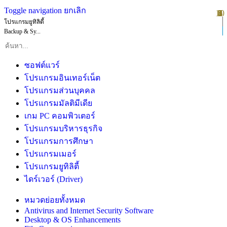
Toggle navigation
ยกเลิก
10
1
2
3
4
5
6
7
8
9
โปรแกรมยูทิลิตี้
Backup & Sy...
ซอฟต์แวร์
โปรแกรมอินเทอร์เน็ต
โปรแกรมส่วนบุคคล
โปรแกรมมัลติมีเดีย
เกม PC คอมพิวเตอร์
โปรแกรมบริหารธุรกิจ
โปรแกรมการศึกษา
โปรแกรมเมอร์
โปรแกรมยูทิลิตี้
ไดร์เวอร์ (Driver)
หมวดย่อยทั้งหมด
Antivirus and Internet Security Software
Desktop & OS Enhancements