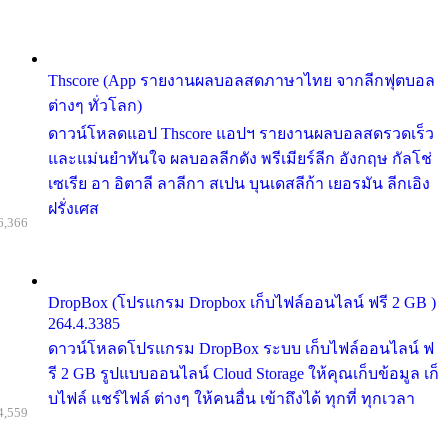
Thscore (App รายงานผลบอลสดภาษาไทย จากลีกฟุตบอล
ต่างๆ ทั่วโลก)
ดาวน์โหลดแอป Thscore แอปฯ รายงานผลบอลสดรวดเร็ว
และแม่นยำทันใจ ผลบอลลีกดัง พรีเมียร์ลีก อังกฤษ กัลโช่
เซเรีย อา อิตาลี ลาลีกา สเปน บุนเดสลีก้า เยอรมัน ลีกเอิง
ฝรั่งเศส
6,366
DropBox (โปรแกรม Dropbox เก็บไฟล์ออนไลน์ ฟรี 2 GB )
264.4.3385
ดาวน์โหลดโปรแกรม DropBox ระบบ เก็บไฟล์ออนไลน์ ฟ
รี 2 GB รูปแบบออนไลน์ Cloud Storage ให้คุณเก็บข้อมูล เก็
บไฟล์ แชร์ไฟล์ ต่างๆ ให้คนอื่น เข้าถึงได้ ทุกที่ ทุกเวลา
4,559