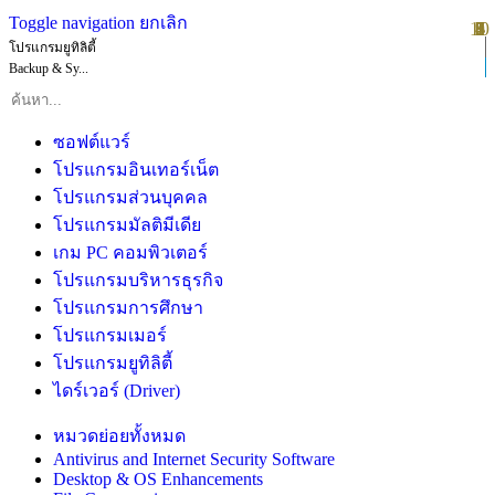
Toggle navigation
ยกเลิก
10
1
2
3
4
5
6
7
8
9
โปรแกรมยูทิลิตี้
Backup & Sy...
ซอฟต์แวร์
โปรแกรมอินเทอร์เน็ต
โปรแกรมส่วนบุคคล
โปรแกรมมัลติมีเดีย
เกม PC คอมพิวเตอร์
โปรแกรมบริหารธุรกิจ
โปรแกรมการศึกษา
โปรแกรมเมอร์
โปรแกรมยูทิลิตี้
ไดร์เวอร์ (Driver)
หมวดย่อยทั้งหมด
Antivirus and Internet Security Software
Desktop & OS Enhancements