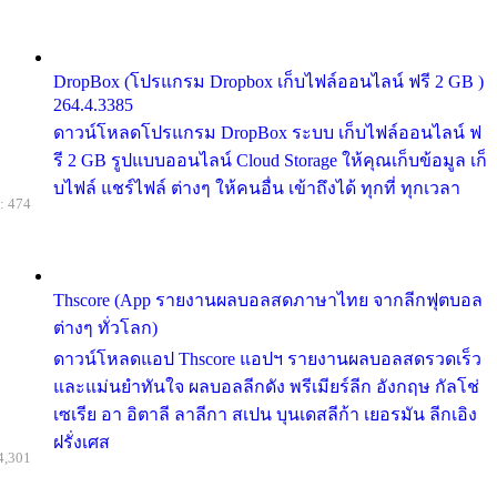
DropBox (โปรแกรม Dropbox เก็บไฟล์ออนไลน์ ฟรี 2 GB )
264.4.3385
ดาวน์โหลดโปรแกรม DropBox ระบบ เก็บไฟล์ออนไลน์ ฟ
รี 2 GB รูปแบบออนไลน์ Cloud Storage ให้คุณเก็บข้อมูล เก็
บไฟล์ แชร์ไฟล์ ต่างๆ ให้คนอื่น เข้าถึงได้ ทุกที่ ทุกเวลา
: 474
Thscore (App รายงานผลบอลสดภาษาไทย จากลีกฟุตบอล
ต่างๆ ทั่วโลก)
ดาวน์โหลดแอป Thscore แอปฯ รายงานผลบอลสดรวดเร็ว
และแม่นยำทันใจ ผลบอลลีกดัง พรีเมียร์ลีก อังกฤษ กัลโช่
เซเรีย อา อิตาลี ลาลีกา สเปน บุนเดสลีก้า เยอรมัน ลีกเอิง
ฝรั่งเศส
4,301