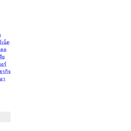
ด
์เน็ต
คคล
ดีย
อร์
ุรกิจ
ษา