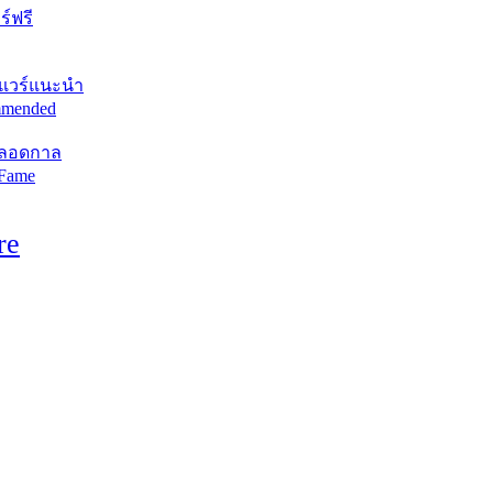
์ฟรี
แวร์แนะนำ
mended
ตลอดกาล
 Fame
re