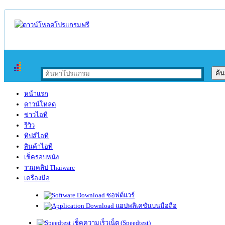
หน้าแรก
ดาวน์โหลด
ข่าวไอที
รีวิว
ทิปส์ไอที
สินค้าไอที
เช็ครอบหนัง
รวมคลิป Thaiware
เครื่องมือ
ซอฟต์แวร์
แอปพลิเคชันบนมือถือ
เช็คความเร็วเน็ต (Speedtest)