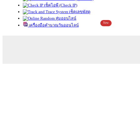
เช็คไอพี (Check IP)
เช็คเลขพัสดุ
สุ่มออนไลน์
New
เครื่องมือคำนวณวันออนไลน์