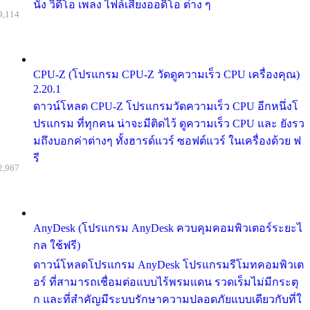
นัง วิดีโอ เพลง ไฟล์เสียงออดิโอ ต่าง ๆ
9,114
CPU-Z (โปรแกรม CPU-Z วัดดูความเร็ว CPU เครื่องคุณ)
2.20.1
ดาวน์โหลด CPU-Z โปรแกรมวัดความเร็ว CPU อีกหนึ่งโ
ปรแกรม ที่ทุกคน น่าจะมีติดไว้ ดูความเร็ว CPU และ ยังรว
มถึงบอกค่าต่างๆ ทั้งฮารด์แวร์ ซอฟต์แวร์ ในเครื่องด้วย ฟ
รี
2,967
AnyDesk (โปรแกรม AnyDesk ควบคุมคอมพิวเตอร์ระยะไ
กล ใช้ฟรี)
ดาวน์โหลดโปรแกรม AnyDesk โปรแกรมรีโมทคอมพิวเต
อร์ ที่สามารถเชื่อมต่อแบบไร้พรมแดน รวดเร็มไม่มีกระตุ
ก และที่สำคัญมีระบบรักษาความปลอดภัยแบบเดียวกับที่ใ