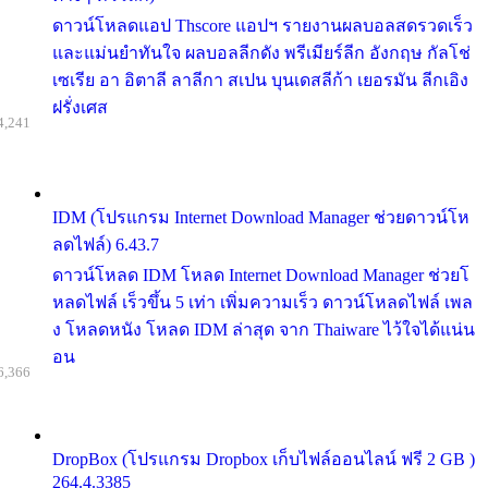
ดาวน์โหลดแอป Thscore แอปฯ รายงานผลบอลสดรวดเร็ว
และแม่นยำทันใจ ผลบอลลีกดัง พรีเมียร์ลีก อังกฤษ กัลโช่
เซเรีย อา อิตาลี ลาลีกา สเปน บุนเดสลีก้า เยอรมัน ลีกเอิง
ฝรั่งเศส
4,241
IDM (โปรแกรม Internet Download Manager ช่วยดาวน์โห
ลดไฟล์) 6.43.7
ดาวน์โหลด IDM โหลด Internet Download Manager ช่วยโ
หลดไฟล์ เร็วขึ้น 5 เท่า เพิ่มความเร็ว ดาวน์โหลดไฟล์ เพล
ง โหลดหนัง โหลด IDM ล่าสุด จาก Thaiware ไว้ใจได้แน่น
อน
6,366
DropBox (โปรแกรม Dropbox เก็บไฟล์ออนไลน์ ฟรี 2 GB )
264.4.3385