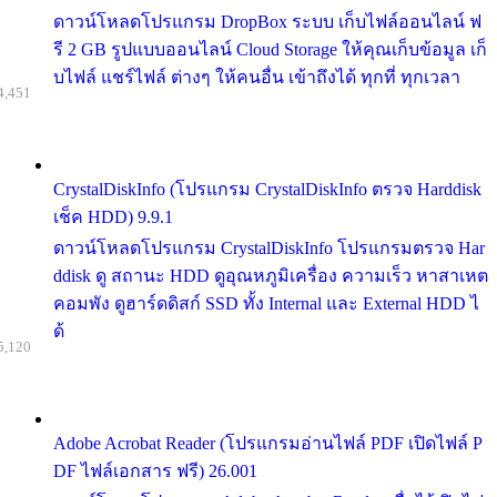
ดาวน์โหลดโปรแกรม DropBox ระบบ เก็บไฟล์ออนไลน์ ฟ
รี 2 GB รูปแบบออนไลน์ Cloud Storage ให้คุณเก็บข้อมูล เก็
บไฟล์ แชร์ไฟล์ ต่างๆ ให้คนอื่น เข้าถึงได้ ทุกที่ ทุกเวลา
4,451
CrystalDiskInfo (โปรแกรม CrystalDiskInfo ตรวจ Harddisk
เช็ค HDD) 9.9.1
ดาวน์โหลดโปรแกรม CrystalDiskInfo โปรแกรมตรวจ Har
ddisk ดู สถานะ HDD ดูอุณหภูมิเครื่อง ความเร็ว หาสาเหต
คอมพัง ดูฮาร์ดดิสก์ SSD ทั้ง Internal และ External HDD ไ
ด้
5,120
Adobe Acrobat Reader (โปรแกรมอ่านไฟล์ PDF เปิดไฟล์ P
DF ไฟล์เอกสาร ฟรี) 26.001