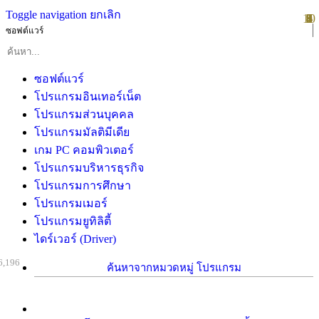
Toggle navigation
ยกเลิก
10
1
2
3
4
5
6
7
8
9
ซอฟต์แวร์
ซอฟต์แวร์
โปรแกรมอินเทอร์เน็ต
โปรแกรมส่วนบุคคล
โปรแกรมมัลติมีเดีย
เกม PC คอมพิวเตอร์
โปรแกรมบริหารธุรกิจ
โปรแกรมการศึกษา
โปรแกรมเมอร์
โปรแกรมยูทิลิตี้
ไดร์เวอร์ (Driver)
6,196
ค้นหาจากหมวดหมู่ โปรแกรม