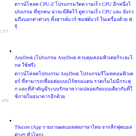
ดาวน์โหลด CPU-Z โปรแกรมวัดความเร็ว CPU อีกหนึ่งโ
ปรแกรม ที่ทุกคน น่าจะมีติดไว้ ดูความเร็ว CPU และ ยังรว
มถึงบอกค่าต่างๆ ทั้งฮารด์แวร์ ซอฟต์แวร์ ในเครื่องด้วย ฟ
รี
2,271
AnyDesk (โปรแกรม AnyDesk ควบคุมคอมพิวเตอร์ระยะไ
กล ใช้ฟรี)
ดาวน์โหลดโปรแกรม AnyDesk โปรแกรมรีโมทคอมพิวเต
อร์ ที่สามารถเชื่อมต่อแบบไร้พรมแดน รวดเร็มไม่มีกระตุ
ก และที่สำคัญมีระบบรักษาความปลอดภัยแบบเดียวกับที่ใ
ช้ภายในธนาคารอีกด้วย
: 476
Thscore (App รายงานผลบอลสดภาษาไทย จากลีกฟุตบอล
ต่างๆ ทั่วโลก)