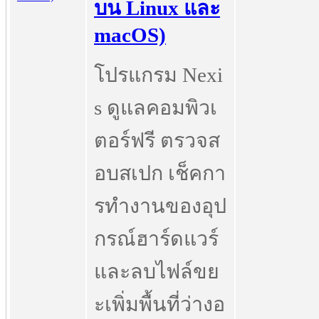
บน Linux และ
macOS)
โปรแกรม Nexi
s ดูแลคอมพิวเ
ตอร์ฟรี ตรวจส
อบสเปก เช็คกา
รทำงานของอุป
กรณ์ฮาร์ดแวร์
และลบไฟล์ขย
ะเพิ่มพื้นที่ว่างอ