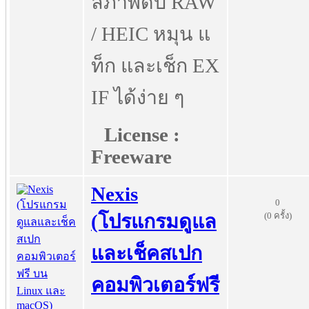
ล์ภาพดิบ RAW
/ HEIC หมุน แ
ท็ก และเช็ก EX
IF ได้ง่าย ๆ
License :
Freeware
Nexis
0
(0 ครั้ง)
(โปรแกรมดูแล
และเช็คสเปก
คอมพิวเตอร์ฟรี