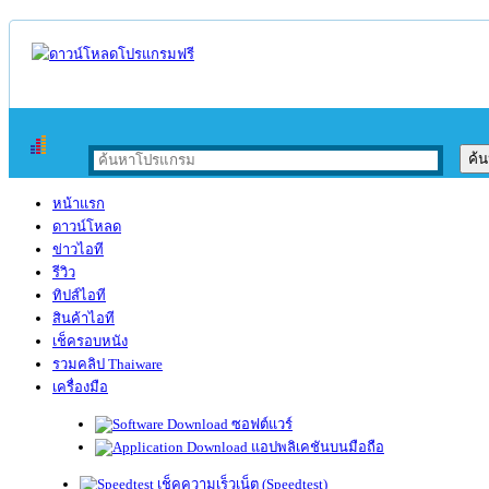
หน้าแรก
ดาวน์โหลด
ข่าวไอที
รีวิว
ทิปส์ไอที
สินค้าไอที
เช็ครอบหนัง
รวมคลิป Thaiware
เครื่องมือ
ซอฟต์แวร์
แอปพลิเคชันบนมือถือ
เช็คความเร็วเน็ต (Speedtest)