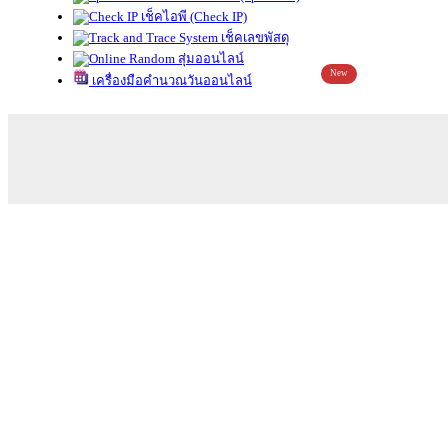
เช็คไอพี (Check IP)
เช็คเลขพัสดุ
สุ่มออนไลน์
New
เครื่องมือคำนวณวันออนไลน์