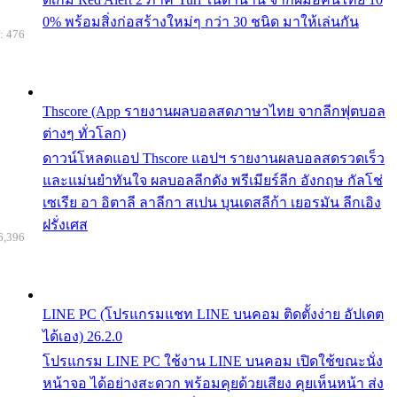
0% พร้อมสิ่งก่อสร้างใหม่ๆ กว่า 30 ชนิด มาให้เล่นกัน
: 476
Thscore (App รายงานผลบอลสดภาษาไทย จากลีกฟุตบอล
ต่างๆ ทั่วโลก)
ดาวน์โหลดแอป Thscore แอปฯ รายงานผลบอลสดรวดเร็ว
และแม่นยำทันใจ ผลบอลลีกดัง พรีเมียร์ลีก อังกฤษ กัลโช่
เซเรีย อา อิตาลี ลาลีกา สเปน บุนเดสลีก้า เยอรมัน ลีกเอิง
ฝรั่งเศส
6,396
LINE PC (โปรแกรมแชท LINE บนคอม ติดตั้งง่าย อัปเดต
ได้เอง) 26.2.0
โปรแกรม LINE PC ใช้งาน LINE บนคอม เปิดใช้ขณะนั่ง
หน้าจอ ได้อย่างสะดวก พร้อมคุยด้วยเสียง คุยเห็นหน้า ส่ง