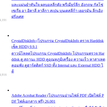
และแม่นยำทันใจ ผลบอลลีกดัง พรีเมียร์ลีก อังกฤษ กัลโช่
เซเรีย อา อิตาลี ลาลีกา สเปน บุนเดสลีก้า เยอรมัน ลีกเอิง
ฝรั่งเศส
4,191
CrystalDiskInfo (โปรแกรม CrystalDiskInfo ตรวจ Harddisk
เช็ค HDD) 9.9.1
ดาวน์โหลดโปรแกรม CrystalDiskInfo โปรแกรมตรวจ Har
ddisk ดู สถานะ HDD ดูอุณหภูมิเครื่อง ความเร็ว หาสาเหต
คอมพัง ดูฮาร์ดดิสก์ SSD ทั้ง Internal และ External HDD ไ
ด้
4,916
Adobe Acrobat Reader (โปรแกรมอ่านไฟล์ PDF เปิดไฟล์ P
DF ไฟล์เอกสาร ฟรี) 26.001