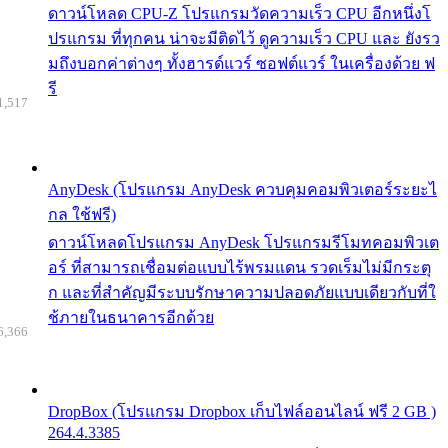
ดาวน์โหลด CPU-Z โปรแกรมวัดความเร็ว CPU อีกหนึ่งโ
ปรแกรม ที่ทุกคน น่าจะมีติดไว้ ดูความเร็ว CPU และ ยังรว
มถึงบอกค่าต่างๆ ทั้งฮารด์แวร์ ซอฟต์แวร์ ในเครื่องด้วย ฟ
รี
1,517
AnyDesk (โปรแกรม AnyDesk ควบคุมคอมพิวเตอร์ระยะไ
กล ใช้ฟรี)
ดาวน์โหลดโปรแกรม AnyDesk โปรแกรมรีโมทคอมพิวเต
อร์ ที่สามารถเชื่อมต่อแบบไร้พรมแดน รวดเร็มไม่มีกระตุ
ก และที่สำคัญมีระบบรักษาความปลอดภัยแบบเดียวกับที่ใ
ช้ภายในธนาคารอีกด้วย
6,366
DropBox (โปรแกรม Dropbox เก็บไฟล์ออนไลน์ ฟรี 2 GB )
264.4.3385