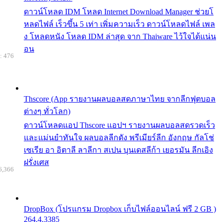
ดาวน์โหลด IDM โหลด Internet Download Manager ช่วยโ
หลดไฟล์ เร็วขึ้น 5 เท่า เพิ่มความเร็ว ดาวน์โหลดไฟล์ เพล
ง โหลดหนัง โหลด IDM ล่าสุด จาก Thaiware ไว้ใจได้แน่น
อน
: 476
Thscore (App รายงานผลบอลสดภาษาไทย จากลีกฟุตบอล
ต่างๆ ทั่วโลก)
ดาวน์โหลดแอป Thscore แอปฯ รายงานผลบอลสดรวดเร็ว
และแม่นยำทันใจ ผลบอลลีกดัง พรีเมียร์ลีก อังกฤษ กัลโช่
เซเรีย อา อิตาลี ลาลีกา สเปน บุนเดสลีก้า เยอรมัน ลีกเอิง
ฝรั่งเศส
6,366
DropBox (โปรแกรม Dropbox เก็บไฟล์ออนไลน์ ฟรี 2 GB )
264.4.3385