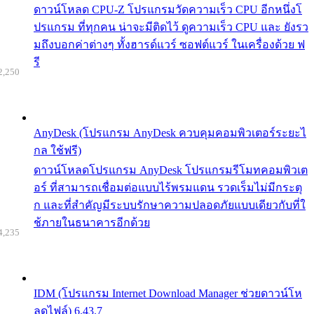
ดาวน์โหลด CPU-Z โปรแกรมวัดความเร็ว CPU อีกหนึ่งโ
ปรแกรม ที่ทุกคน น่าจะมีติดไว้ ดูความเร็ว CPU และ ยังรว
มถึงบอกค่าต่างๆ ทั้งฮารด์แวร์ ซอฟต์แวร์ ในเครื่องด้วย ฟ
รี
2,250
AnyDesk (โปรแกรม AnyDesk ควบคุมคอมพิวเตอร์ระยะไ
กล ใช้ฟรี)
ดาวน์โหลดโปรแกรม AnyDesk โปรแกรมรีโมทคอมพิวเต
อร์ ที่สามารถเชื่อมต่อแบบไร้พรมแดน รวดเร็มไม่มีกระตุ
ก และที่สำคัญมีระบบรักษาความปลอดภัยแบบเดียวกับที่ใ
ช้ภายในธนาคารอีกด้วย
4,235
IDM (โปรแกรม Internet Download Manager ช่วยดาวน์โห
ลดไฟล์) 6.43.7