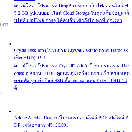
ดาวน์โหลดโปรแกรม DropBox ระบบ เก็บไฟล์ออนไลน์ ฟ
รี 2 GB รูปแบบออนไลน์ Cloud Storage ให้คุณเก็บข้อมูล เก็
บไฟล์ แชร์ไฟล์ ต่างๆ ให้คนอื่น เข้าถึงได้ ทุกที่ ทุกเวลา
4,435
CrystalDiskInfo (โปรแกรม CrystalDiskInfo ตรวจ Harddisk
เช็ค HDD) 9.9.1
ดาวน์โหลดโปรแกรม CrystalDiskInfo โปรแกรมตรวจ Har
ddisk ดู สถานะ HDD ดูอุณหภูมิเครื่อง ความเร็ว หาสาเหต
คอมพัง ดูฮาร์ดดิสก์ SSD ทั้ง Internal และ External HDD ไ
ด้
5,111
Adobe Acrobat Reader (โปรแกรมอ่านไฟล์ PDF เปิดไฟล์ P
DF ไฟล์เอกสาร ฟรี) 26.001