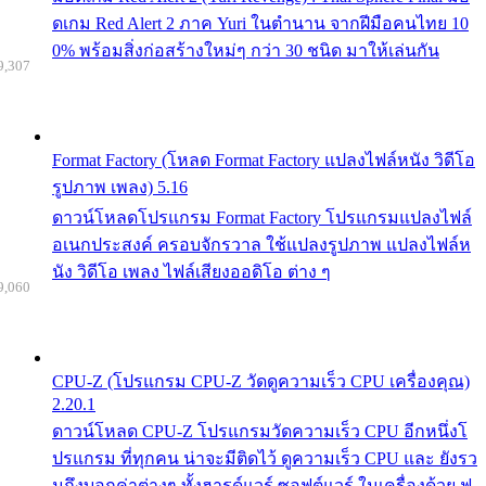
ดเกม Red Alert 2 ภาค Yuri ในตำนาน จากฝีมือคนไทย 10
0% พร้อมสิ่งก่อสร้างใหม่ๆ กว่า 30 ชนิด มาให้เล่นกัน
9,307
Format Factory (โหลด Format Factory แปลงไฟล์หนัง วิดีโอ
รูปภาพ เพลง) 5.16
ดาวน์โหลดโปรแกรม Format Factory โปรแกรมแปลงไฟล์
อเนกประสงค์ ครอบจักรวาล ใช้แปลงรูปภาพ แปลงไฟล์ห
นัง วิดีโอ เพลง ไฟล์เสียงออดิโอ ต่าง ๆ
9,060
CPU-Z (โปรแกรม CPU-Z วัดดูความเร็ว CPU เครื่องคุณ)
2.20.1
ดาวน์โหลด CPU-Z โปรแกรมวัดความเร็ว CPU อีกหนึ่งโ
ปรแกรม ที่ทุกคน น่าจะมีติดไว้ ดูความเร็ว CPU และ ยังรว
มถึงบอกค่าต่างๆ ทั้งฮารด์แวร์ ซอฟต์แวร์ ในเครื่องด้วย ฟ