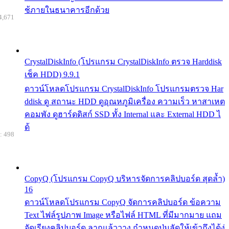
ช้ภายในธนาคารอีกด้วย
4,671
CrystalDiskInfo (โปรแกรม CrystalDiskInfo ตรวจ Harddisk
เช็ค HDD) 9.9.1
ดาวน์โหลดโปรแกรม CrystalDiskInfo โปรแกรมตรวจ Har
ddisk ดู สถานะ HDD ดูอุณหภูมิเครื่อง ความเร็ว หาสาเหต
คอมพัง ดูฮาร์ดดิสก์ SSD ทั้ง Internal และ External HDD ไ
ด้
: 498
CopyQ (โปรแกรม CopyQ บริหารจัดการคลิปบอร์ด สุดล้ำ)
16
ดาวน์โหลดโปรแกรม CopyQ จัดการคลิปบอร์ด ข้อความ
Text ไฟล์รูปภาพ Image หรือไฟล์ HTML ที่มีมากมาย แถม
จัดเรียงคลิปบอร์ด ลากแล้ววาง กำหนดปุ่มลัดให้เข้าถึงได้ง่