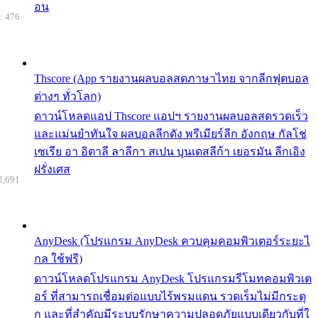
อน
: 476
Thscore (App รายงานผลบอลสดภาษาไทย จากลีกฟุตบอล
ต่างๆ ทั่วโลก)
ดาวน์โหลดแอป Thscore แอปฯ รายงานผลบอลสดรวดเร็ว
และแม่นยำทันใจ ผลบอลลีกดัง พรีเมียร์ลีก อังกฤษ กัลโช่
เซเรีย อา อิตาลี ลาลีกา สเปน บุนเดสลีก้า เยอรมัน ลีกเอิง
ฝรั่งเศส
2,691
AnyDesk (โปรแกรม AnyDesk ควบคุมคอมพิวเตอร์ระยะไ
กล ใช้ฟรี)
ดาวน์โหลดโปรแกรม AnyDesk โปรแกรมรีโมทคอมพิวเต
อร์ ที่สามารถเชื่อมต่อแบบไร้พรมแดน รวดเร็มไม่มีกระตุ
ก และที่สำคัญมีระบบรักษาความปลอดภัยแบบเดียวกับที่ใ