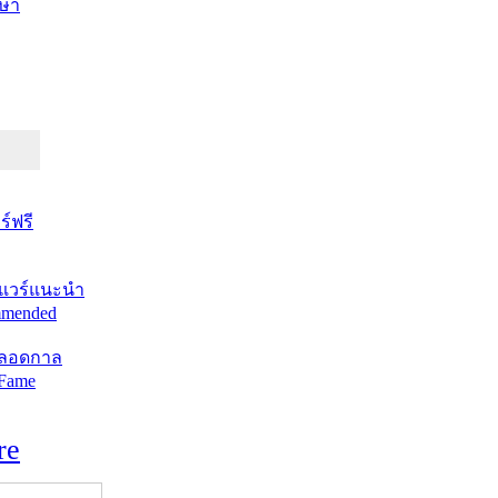
ษา
์ฟรี
แวร์แนะนำ
mended
ตลอดกาล
 Fame
re