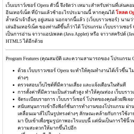
เว็บเบราว์เซอร์ Opera ตัวนี้ จึงจัดว่า เหมาะสำหรับท่านที่เล่น
อินเทอร์เน็ต ที่บ้านแล้วช้าอะไรประมาณนี้ หากคุณได้
โหลด Op
ล้ำหน้าเจ้าอื่นๆ อยู่เสมอ นอกจากนี้แล้ว {เว็บบราวเซอร์} นามว
เล่นอินเทอร์เน็ต ของท่านดีขึ้นก็ว่าได้ โปรแกรม เว็บบราวเซอร์
เป็นการอ่าน จาวาแอปเพลต (Java Applet) หรือ จาวาสคริปต์ (Jav
HTML5 ได้อีกด้วย
Program Features (คุณสมบัติ และความสามารถของ โปรแกรม Oper
ด้วย เว็บบราวเซอร์ Opera จะทำให้คุณทำงานได้เร็วขึ้น 
ต่างๆ
ตรวจสอบเว็บไซต์ที่มีความเสี่ยง และแจ้งเตือนในทันที
การตั้งค่าที่มีความเป็นส่วนตัวสูง ทำให้คุณท่อง เว็บบราว
จัดระเบียบรายการ เว็บบราว์เซอร์ โปรดของคุณด้วยฟีเจอร์
สนับสนุนการเข้าถึงฟังก์ชั่นการทำงานของโปรแกรม ผ่า
เคลื่อนเมาส์ไปในรูปทรงต่างๆ ลักษณะคล้ายกับการใช้งาน
มา บีบเข้าเพื่อซูมรูปภาพอะไรแบบนี้ แต่นั่นเป็นการใช้นิ้ว
ความสะดวกให้มากขึ้นไปอีก