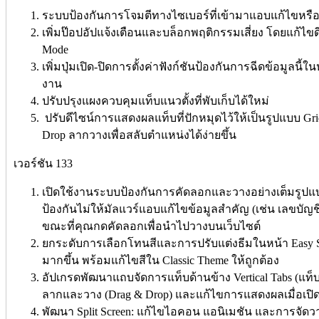
ระบบป้องกันการโจมตีทางไซเบอร์ที่เข้ามาแอบแก้ไขหรือ
เพิ่มป๊อปอัปแจ้งเตือนและบล็อกพฤติกรรมเสี่ยง โดยแก้ไขดี
Mode
เพิ่มปุ่มเปิด-ปิดการตั้งค่าฟังก์ชันป้องกันการฉีดข้อมูลนี้ใ
งาน
ปรับปรุงแผงควบคุมแท็บแนวตั้งที่พับเก็บได้ใหม่
ปรับดีไซน์การแสดงผลแท็บที่ปักหมุดไว้ให้เป็นรูปแบบ Gr
Drop ลากวางเพื่อสลับตำแหน่งได้ง่ายขึ้น
เวอร์ชัน 133
เปิดใช้งานระบบป้องกันการคัดลอกและวางอย่างเต็มรูปแบบ
ป้องกันไม่ให้มัลแวร์แอบแก้ไขข้อมูลสำคัญ (เช่น เลขบัญชี
ขณะที่คุณกดคัดลอกเพื่อนำไปวางบนเว็บไซต์
ยกระดับการเลือกโทนสีและการปรับแต่งธีมในหน้า Easy 
มากขึ้น พร้อมแก้ไขสีใน Classic Theme ให้ถูกต้อง
อัปเกรดพัฒนาแถบจัดการแท็บด้านข้าง Vertical Tabs (แท็บแน
ลากและวาง (Drag & Drop) และแก้ไขการแสดงผลเมื่อเปิดแ
พัฒนา Split Screen: แก้ไขไอคอน แอนิเมชัน และการจัดวา