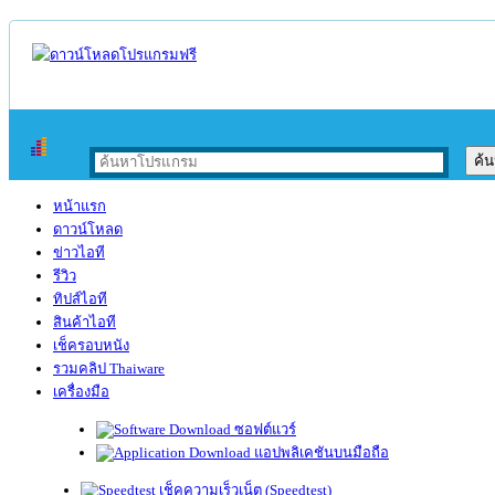
หน้าแรก
ดาวน์โหลด
ข่าวไอที
รีวิว
ทิปส์ไอที
สินค้าไอที
เช็ครอบหนัง
รวมคลิป Thaiware
เครื่องมือ
ซอฟต์แวร์
แอปพลิเคชันบนมือถือ
เช็คความเร็วเน็ต (Speedtest)