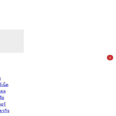
4
ด
์เน็ต
คคล
ดีย
อร์
ุรกิจ