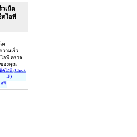
็วเน็ต
ช็คไอพี
น็ต
บความเร็ว
คไอพี ตรวจ
ีของคุณ
ไอพี