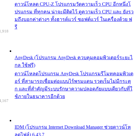
ดาวน์โหลด CPU-Z โปรแกรมวัดความเร็ว CPU อีกหนึ่งโ
ปรแกรม ที่ทุกคน น่าจะมีติดไว้ ดูความเร็ว CPU และ ยังรว
มถึงบอกค่าต่างๆ ทั้งฮารด์แวร์ ซอฟต์แวร์ ในเครื่องด้วย ฟ
รี
1,918
AnyDesk (โปรแกรม AnyDesk ควบคุมคอมพิวเตอร์ระยะไ
กล ใช้ฟรี)
ดาวน์โหลดโปรแกรม AnyDesk โปรแกรมรีโมทคอมพิวเต
อร์ ที่สามารถเชื่อมต่อแบบไร้พรมแดน รวดเร็มไม่มีกระตุ
ก และที่สำคัญมีระบบรักษาความปลอดภัยแบบเดียวกับที่ใ
ช้ภายในธนาคารอีกด้วย
4,167
IDM (โปรแกรม Internet Download Manager ช่วยดาวน์โห
ลดไฟล์) 6.43.7