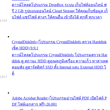
ดาวน์โหลดโปรแกรม DropBox ระบบ เก็บไฟล์ออนไลน์ ฟ
รี 2 GB รูปแบบออนไลน์ Cloud Storage ให้คุณเก็บข้อมูล เก็
บไฟล์ แชร์ไฟล์ ต่างๆ ให้คนอื่น เข้าถึงได้ ทุกที่ ทุกเวลา
4,324
CrystalDiskInfo (โปรแกรม CrystalDiskInfo ตรวจ Harddisk
เช็ค HDD) 9.9.1
ดาวน์โหลดโปรแกรม CrystalDiskInfo โปรแกรมตรวจ Har
ddisk ดู สถานะ HDD ดูอุณหภูมิเครื่อง ความเร็ว หาสาเหต
คอมพัง ดูฮาร์ดดิสก์ SSD ทั้ง Internal และ External HDD ไ
ด้
5,013
Adobe Acrobat Reader (โปรแกรมอ่านไฟล์ PDF เปิดไฟล์ P
DF ไฟล์เอกสาร ฟรี) 26.001