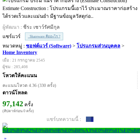
Estimate Construction : โปรแกรมนี้เอาไว้ ประมาณราคาก่อสร้าง
ได้รวดเร็วและแม่นยำ มีฐานข้อมูลวัสดุก่อ..
ผู้พัฒนา :
ชีระ เชาว์รัศมีกุล
แชร์แวร์
Shareware คืออะไร ?
หมวดหมู่ :
ซอฟต์แวร์ (Software)
>
โปรแกรมส่วนบุคคล
>
Home Inventory
เมื่อ : 21 กรกฎาคม 2545
ผู้ชม : 285,408
โหวตให้คะแนน
คะแนนโหวต 4.36 (330 ครั้ง)
ดาวน์โหลด
97,142
ครั้ง
(สัปดาห์ก่อน 0 ครั้ง)
แชร์บทความนี้ :
0
»