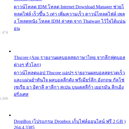
ดาวน์โหลด IDM โหลด Internet Download Manager ช่วยโ
หลดไฟล์ เร็วขึ้น 5 เท่า เพิ่มความเร็ว ดาวน์โหลดไฟล์ เพล
ง โหลดหนัง โหลด IDM ล่าสุด จาก Thaiware ไว้ใจได้แน่น
อน
: 474
Thscore (App รายงานผลบอลสดภาษาไทย จากลีกฟุตบอล
ต่างๆ ทั่วโลก)
ดาวน์โหลดแอป Thscore แอปฯ รายงานผลบอลสดรวดเร็ว
และแม่นยำทันใจ ผลบอลลีกดัง พรีเมียร์ลีก อังกฤษ กัลโช่
เซเรีย อา อิตาลี ลาลีกา สเปน บุนเดสลีก้า เยอรมัน ลีกเอิง
ฝรั่งเศส
6,366
DropBox (โปรแกรม Dropbox เก็บไฟล์ออนไลน์ ฟรี 2 GB )
264.4.3385