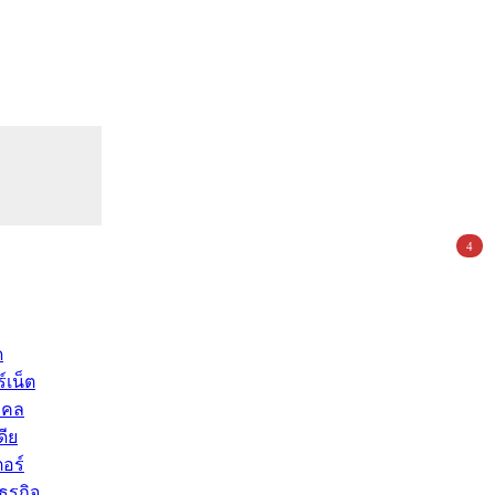
4
ด
์เน็ต
คคล
ดีย
อร์
ุรกิจ