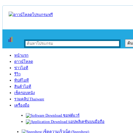
หน้าแรก
ดาวน์โหลด
ข่าวไอที
รีวิว
ทิปส์ไอที
สินค้าไอที
เช็ครอบหนัง
รวมคลิป Thaiware
เครื่องมือ
ซอฟต์แวร์
แอปพลิเคชันบนมือถือ
เช็คความเร็วเน็ต (Speedtest)