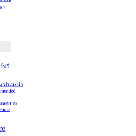
ษา
์ฟรี
แวร์แนะนำ
mended
ตลอดกาล
 Fame
re