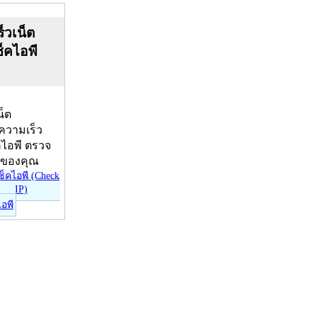
็วเน็ต
ช็คไอพี
น็ต
บความเร็ว
คไอพี ตรวจ
ีของคุณ
ไอพี