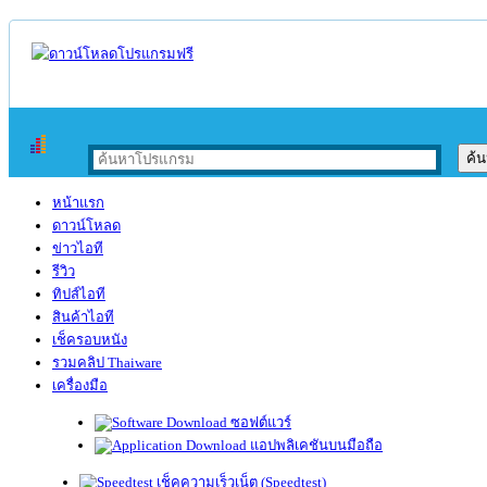
หน้าแรก
ดาวน์โหลด
ข่าวไอที
รีวิว
ทิปส์ไอที
สินค้าไอที
เช็ครอบหนัง
รวมคลิป Thaiware
เครื่องมือ
ซอฟต์แวร์
แอปพลิเคชันบนมือถือ
เช็คความเร็วเน็ต (Speedtest)