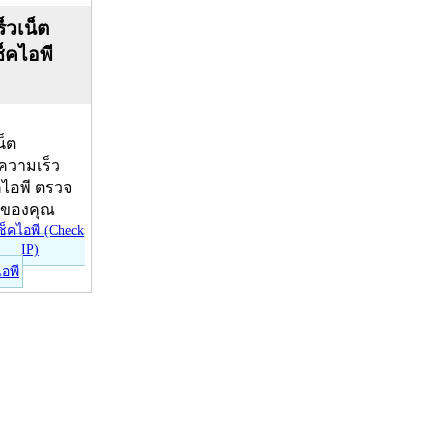
็วเน็ต
ช็คไอพี
น็ต
บความเร็ว
คไอพี ตรวจ
ีของคุณ
ไอพี