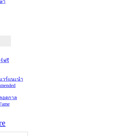
ษา
์ฟรี
แวร์แนะนำ
mended
ตลอดกาล
 Fame
re