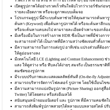
รวดเร็ว ทำงาน หรือ ทำการ อะไรหลายๆ อย่างพร้อมกันไ
เปิดดูรูปภาพได้อย่างรวดเร็วทันใจฉับไวกว่าเวอร์ชันก่อ
รายละเอียดภาพ หรือจะดูภาพแบบเต็มจอ
โปรแกรมดูรูป นี้มีระบบค้นหาช่วยให้คุณสามารถค้นหารู
ค้นหา (Keyword) เพื่อค้นหารูปภาพได้ หรือจะค้นหาลึกแบ
หรือจะค้นหาแคบลงไป ตามรายละเอียดจำเพาะของกล้อง (ส
มีเครื่องมือในการสร้างภาพ HDR ซึ่งเป็นภาพที่มีช่วงการรั
จะสามารถทำได้ เป็นภาพที่มีความสว่างชัดเจนทั่วทั้งภาพ 
มีความสามารถในการแต่งรูป อาทิเช่น แปรงส่วนที่ต้องก
ให้ดูอ่อนจางลง
มีเทคโนโลยี LCE (Lighting and Contrast Enhancement) ช่ว
แสง ให้ดูสว่าง หรือ ทึบลงได้ง่ายๆ สมจริง เป็นธรรมชาติท
คมชัดของรูปภาพ
มีระบบปรับภาพและแสดงผลลัพธ์ทันที (On-the-fly Adjustm
สามารถบริหารจัดการโฟลเดอร์ รูปภาพ โดยใช้เงื่อนไขของชื
มีความสามารถแบ่งปันรูปภาพ (Picture Sharing) ออกสู่สื่
Twitter) ได้โดยตรง หรือส่งอีเมลได้
สนับสนุนหน้าจอมอนิเตอร์ และ รูปภาพ ที่มีความคมชัดใ
สามารถสั่งพิมพ์รูปภาพสวยๆได้หลายแบบหลายสไตล์ ปรับขน