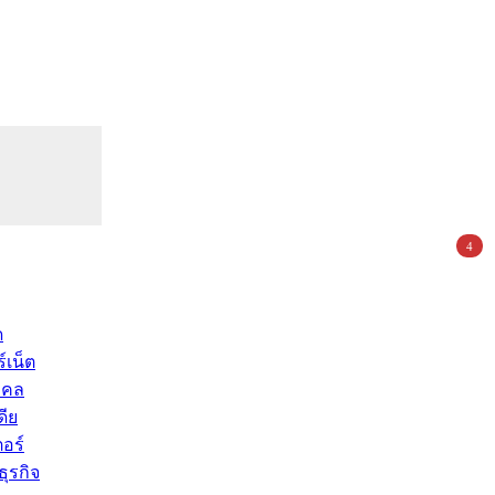
4
ด
์เน็ต
คคล
ดีย
อร์
ุรกิจ